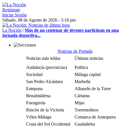
Regístrate
Iniciar Sesión
Sábado, 08 de Agosto de 2026 - 5:18 pm
La Noción
|
Más de un centenar de jóvenes participan en una
jornada deportiva...
Noticias de Portada
Noticias más leídas
Últimas noticias
Andalucía (provincias)
Política
Sociedad
Málaga capital
San Pedro Alcántara
Marbella
Estepona
Alhaurín de la Torre
Benalmádena
Cártama
Fuengirola
Mijas
Rincón de la Victoria
Torremolinos
Vélez-Málaga
Comarca de Antequera
Costa del Sol Occidental
Guadalteba