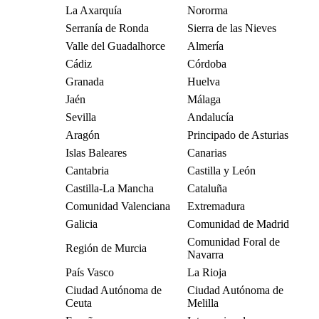
La Axarquía
Nororma
Serranía de Ronda
Sierra de las Nieves
Valle del Guadalhorce
Almería
Cádiz
Córdoba
Granada
Huelva
Jaén
Málaga
Sevilla
Andalucía
Aragón
Principado de Asturias
Islas Baleares
Canarias
Cantabria
Castilla y León
Castilla-La Mancha
Cataluña
Comunidad Valenciana
Extremadura
Galicia
Comunidad de Madrid
Comunidad Foral de
Región de Murcia
Navarra
País Vasco
La Rioja
Ciudad Autónoma de
Ciudad Autónoma de
Ceuta
Melilla