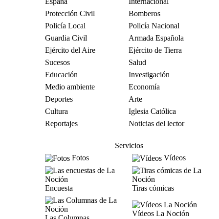
España
Internacional
Protección Civil
Bomberos
Policía Local
Policía Nacional
Guardia Civil
Armada Española
Ejército del Aire
Ejército de Tierra
Sucesos
Salud
Educación
Investigación
Medio ambiente
Economía
Deportes
Arte
Cultura
Iglesia Católica
Reportajes
Noticias del lector
Servicios
Fotos
Vídeos
Encuesta
Tiras cómicas
Vídeos La Noción
Las Columnas