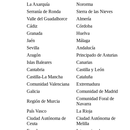
La Axarquía
Nororma
Serranía de Ronda
Sierra de las Nieves
Valle del Guadalhorce
Almería
Cádiz
Córdoba
Granada
Huelva
Jaén
Málaga
Sevilla
Andalucía
Aragón
Principado de Asturias
Islas Baleares
Canarias
Cantabria
Castilla y León
Castilla-La Mancha
Cataluña
Comunidad Valenciana
Extremadura
Galicia
Comunidad de Madrid
Comunidad Foral de
Región de Murcia
Navarra
País Vasco
La Rioja
Ciudad Autónoma de
Ciudad Autónoma de
Ceuta
Melilla