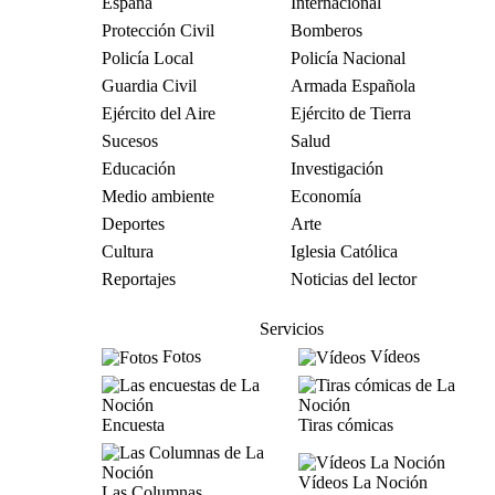
España
Internacional
Protección Civil
Bomberos
Policía Local
Policía Nacional
Guardia Civil
Armada Española
Ejército del Aire
Ejército de Tierra
Sucesos
Salud
Educación
Investigación
Medio ambiente
Economía
Deportes
Arte
Cultura
Iglesia Católica
Reportajes
Noticias del lector
Servicios
Fotos
Vídeos
Encuesta
Tiras cómicas
Vídeos La Noción
Las Columnas