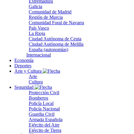
Extremadura
Galicia
Comunidad de Madrid
Región de Murcia
Comunidad Foral de Navarra
País Vasco
La Rioja
Ciudad Autónoma de Ceuta
Ciudad Autónoma de Melilla
España (autonomías)
Internacional
Economía
Deportes
Arte y Cultura
Arte
Cultura
Seguridad
Protección Civil
Bomberos
Policía Local
Policía Nacional
Guardia Civil
Armada Española
Ejército del Aire
Ejército de Tierra