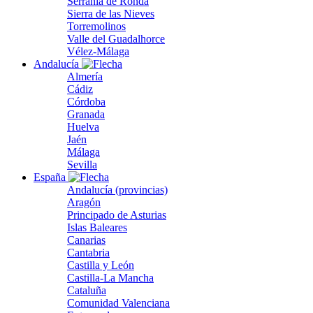
Serranía de Ronda
Sierra de las Nieves
Torremolinos
Valle del Guadalhorce
Vélez-Málaga
Andalucía
Almería
Cádiz
Córdoba
Granada
Huelva
Jaén
Málaga
Sevilla
España
Andalucía (provincias)
Aragón
Principado de Asturias
Islas Baleares
Canarias
Cantabria
Castilla y León
Castilla-La Mancha
Cataluña
Comunidad Valenciana