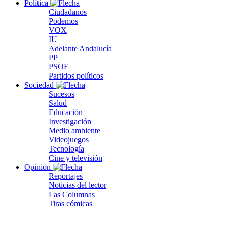
Política
Ciudadanos
Podemos
VOX
IU
Adelante Andalucía
PP
PSOE
Partidos políticos
Sociedad
Sucesos
Salud
Educación
Investigación
Medio ambiente
Videojuegos
Tecnología
Cine y televisión
Opinión
Reportajes
Noticias del lector
Las Columnas
Tiras cómicas