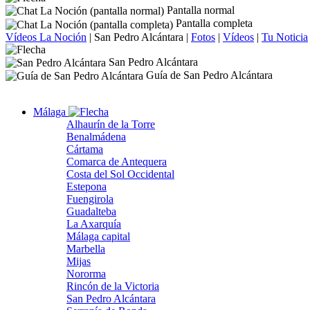
Pantalla normal
Pantalla completa
Vídeos La Noción
|
San Pedro Alcántara
|
Fotos
|
Vídeos
|
Tu Noticia
San Pedro Alcántara
Guía de San Pedro Alcántara
Málaga
Alhaurín de la Torre
Benalmádena
Cártama
Comarca de Antequera
Costa del Sol Occidental
Estepona
Fuengirola
Guadalteba
La Axarquía
Málaga capital
Marbella
Mijas
Nororma
Rincón de la Victoria
San Pedro Alcántara