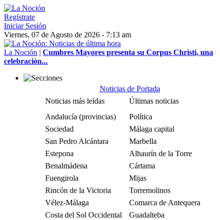
Regístrate
Iniciar Sesión
Viernes, 07 de Agosto de 2026 - 7:13 am
La Noción
|
Cumbres Mayores presenta su Corpus Christi, una
celebración...
Noticias de Portada
Noticias más leídas
Últimas noticias
Andalucía (provincias)
Política
Sociedad
Málaga capital
San Pedro Alcántara
Marbella
Estepona
Alhaurín de la Torre
Benalmádena
Cártama
Fuengirola
Mijas
Rincón de la Victoria
Torremolinos
Vélez-Málaga
Comarca de Antequera
Costa del Sol Occidental
Guadalteba