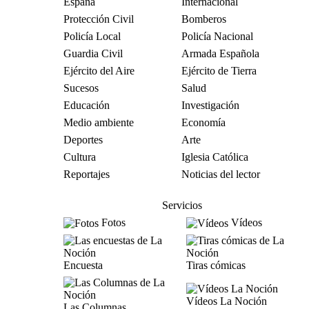
España
Internacional
Protección Civil
Bomberos
Policía Local
Policía Nacional
Guardia Civil
Armada Española
Ejército del Aire
Ejército de Tierra
Sucesos
Salud
Educación
Investigación
Medio ambiente
Economía
Deportes
Arte
Cultura
Iglesia Católica
Reportajes
Noticias del lector
Servicios
Fotos
Vídeos
Encuesta
Tiras cómicas
Vídeos La Noción
Las Columnas