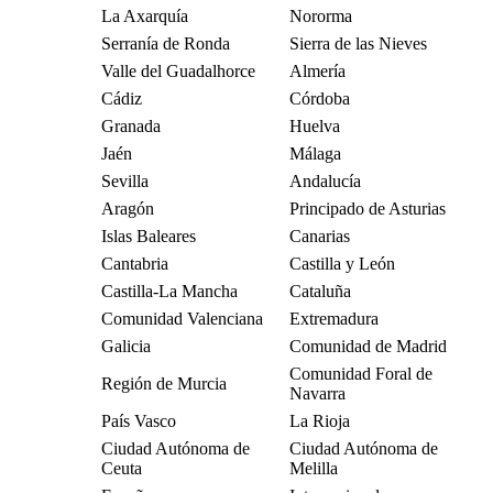
La Axarquía
Nororma
Serranía de Ronda
Sierra de las Nieves
Valle del Guadalhorce
Almería
Cádiz
Córdoba
Granada
Huelva
Jaén
Málaga
Sevilla
Andalucía
Aragón
Principado de Asturias
Islas Baleares
Canarias
Cantabria
Castilla y León
Castilla-La Mancha
Cataluña
Comunidad Valenciana
Extremadura
Galicia
Comunidad de Madrid
Comunidad Foral de
Región de Murcia
Navarra
País Vasco
La Rioja
Ciudad Autónoma de
Ciudad Autónoma de
Ceuta
Melilla