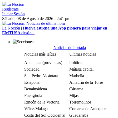
Regístrate
Iniciar Sesión
Sábado, 08 de Agosto de 2026 - 2:41 pm
La Noción
|
Huelva estrena una App pionera para viajar en
EMTUSA desde...
Noticias de Portada
Noticias más leídas
Últimas noticias
Andalucía (provincias)
Política
Sociedad
Málaga capital
San Pedro Alcántara
Marbella
Estepona
Alhaurín de la Torre
Benalmádena
Cártama
Fuengirola
Mijas
Rincón de la Victoria
Torremolinos
Vélez-Málaga
Comarca de Antequera
Costa del Sol Occidental
Guadalteba