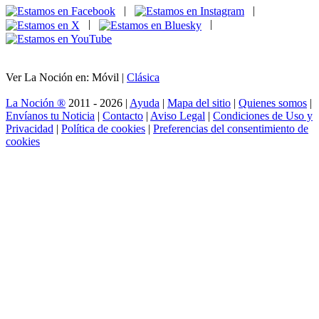
|
|
|
|
Ver La Noción en: Móvil |
Clásica
La Noción ®
2011 - 2026 |
Ayuda
|
Mapa del sitio
|
Quienes somos
|
Envíanos tu Noticia
|
Contacto
|
Aviso Legal
|
Condiciones de Uso y
Privacidad
|
Política de cookies
|
Preferencias del consentimiento de
cookies