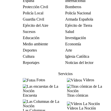
España
Internacional
Protección Civil
Bomberos
Policía Local
Policía Nacional
Guardia Civil
Armada Española
Ejército del Aire
Ejército de Tierra
Sucesos
Salud
Educación
Investigación
Medio ambiente
Economía
Deportes
Arte
Cultura
Iglesia Católica
Reportajes
Noticias del lector
Servicios
Fotos
Vídeos
Encuesta
Tiras cómicas
Vídeos La Noción
Las Columnas