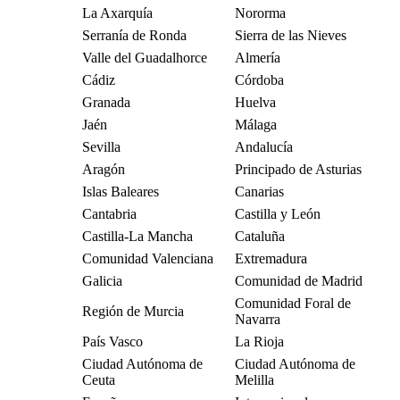
La Axarquía
Nororma
Serranía de Ronda
Sierra de las Nieves
Valle del Guadalhorce
Almería
Cádiz
Córdoba
Granada
Huelva
Jaén
Málaga
Sevilla
Andalucía
Aragón
Principado de Asturias
Islas Baleares
Canarias
Cantabria
Castilla y León
Castilla-La Mancha
Cataluña
Comunidad Valenciana
Extremadura
Galicia
Comunidad de Madrid
Comunidad Foral de
Región de Murcia
Navarra
País Vasco
La Rioja
Ciudad Autónoma de
Ciudad Autónoma de
Ceuta
Melilla