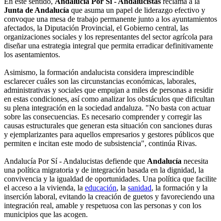
En este sentido,
Andalucía Por Sí - Andalucistas
reclama a la
Junta de Andalucía
que asuma un papel de liderazgo efectivo y
convoque una mesa de trabajo permanente junto a los ayuntamientos
afectados, la Diputación Provincial, el Gobierno central, las
organizaciones sociales y los representantes del sector agrícola para
diseñar una estrategia integral que permita erradicar definitivamente
los asentamientos.
Asimismo, la formación andalucista considera imprescindible
esclarecer cuáles son las circunstancias económicas, laborales,
administrativas y sociales que empujan a miles de personas a residir
en estas condiciones, así como analizar los obstáculos que dificultan
su plena integración en la sociedad andaluza. "No basta con actuar
sobre las consecuencias. Es necesario comprender y corregir las
causas estructurales que generan esta situación con sanciones duras
y ejemplarizantes para aquellos empresarios y gestores públicos que
permiten e incitan este modo de subsistencia", continúa Rivas.
Andalucía Por Sí - Andalucistas defiende que
Andalucía
necesita
una política migratoria y de integración basada en la dignidad, la
convivencia y la igualdad de oportunidades. Una política que facilite
el acceso a la vivienda, la
educación
, la
sanidad
, la formación y la
inserción laboral, evitando la creación de guetos y favoreciendo una
integración real, amable y respetuosa con las personas y con los
municipios que las acogen.