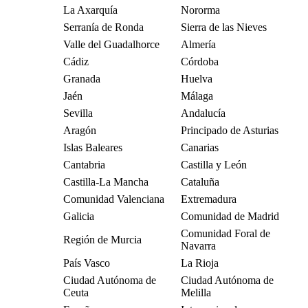
La Axarquía
Nororma
Serranía de Ronda
Sierra de las Nieves
Valle del Guadalhorce
Almería
Cádiz
Córdoba
Granada
Huelva
Jaén
Málaga
Sevilla
Andalucía
Aragón
Principado de Asturias
Islas Baleares
Canarias
Cantabria
Castilla y León
Castilla-La Mancha
Cataluña
Comunidad Valenciana
Extremadura
Galicia
Comunidad de Madrid
Comunidad Foral de
Región de Murcia
Navarra
País Vasco
La Rioja
Ciudad Autónoma de
Ciudad Autónoma de
Ceuta
Melilla