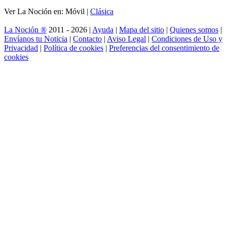
Ver La Noción en: Móvil |
Clásica
La Noción ®
2011 - 2026 |
Ayuda
|
Mapa del sitio
|
Quienes somos
|
Envíanos tu Noticia
|
Contacto
|
Aviso Legal
|
Condiciones de Uso y
Privacidad
|
Política de cookies
|
Preferencias del consentimiento de
cookies