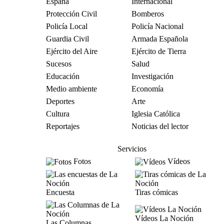
España
Internacional
Protección Civil
Bomberos
Policía Local
Policía Nacional
Guardia Civil
Armada Española
Ejército del Aire
Ejército de Tierra
Sucesos
Salud
Educación
Investigación
Medio ambiente
Economía
Deportes
Arte
Cultura
Iglesia Católica
Reportajes
Noticias del lector
Servicios
Fotos
Vídeos
Encuesta
Tiras cómicas
Vídeos La Noción
Las Columnas