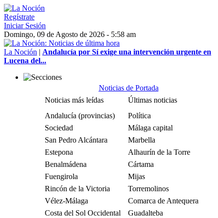
Regístrate
Iniciar Sesión
Domingo, 09 de Agosto de 2026 - 5:58 am
La Noción
|
Andalucía por Sí exige una intervención urgente en
Lucena del...
Noticias de Portada
Noticias más leídas
Últimas noticias
Andalucía (provincias)
Política
Sociedad
Málaga capital
San Pedro Alcántara
Marbella
Estepona
Alhaurín de la Torre
Benalmádena
Cártama
Fuengirola
Mijas
Rincón de la Victoria
Torremolinos
Vélez-Málaga
Comarca de Antequera
Costa del Sol Occidental
Guadalteba