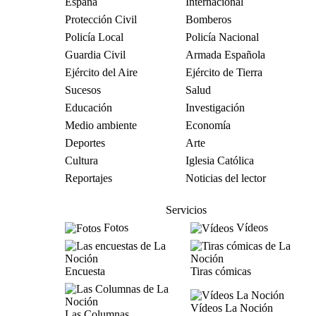
España
Internacional
Protección Civil
Bomberos
Policía Local
Policía Nacional
Guardia Civil
Armada Española
Ejército del Aire
Ejército de Tierra
Sucesos
Salud
Educación
Investigación
Medio ambiente
Economía
Deportes
Arte
Cultura
Iglesia Católica
Reportajes
Noticias del lector
Servicios
Fotos
Vídeos
Encuesta
Tiras cómicas
Vídeos La Noción
Las Columnas