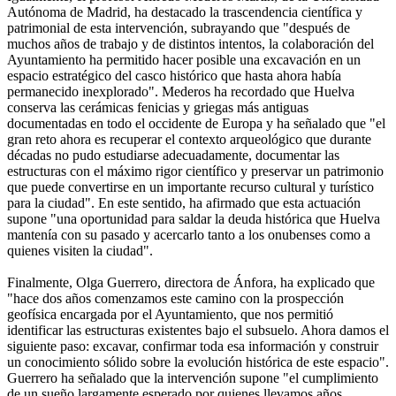
Autónoma de Madrid, ha destacado la trascendencia científica y
patrimonial de esta intervención, subrayando que "después de
muchos años de trabajo y de distintos intentos, la colaboración del
Ayuntamiento ha permitido hacer posible una excavación en un
espacio estratégico del casco histórico que hasta ahora había
permanecido inexplorado". Mederos ha recordado que Huelva
conserva las cerámicas fenicias y griegas más antiguas
documentadas en todo el occidente de Europa y ha señalado que "el
gran reto ahora es recuperar el contexto arqueológico que durante
décadas no pudo estudiarse adecuadamente, documentar las
estructuras con el máximo rigor científico y preservar un patrimonio
que puede convertirse en un importante recurso cultural y turístico
para la ciudad". En este sentido, ha afirmado que esta actuación
supone "una oportunidad para saldar la deuda histórica que Huelva
mantenía con su pasado y acercarlo tanto a los onubenses como a
quienes visiten la ciudad".
Finalmente, Olga Guerrero, directora de Ánfora, ha explicado que
"hace dos años comenzamos este camino con la prospección
geofísica encargada por el Ayuntamiento, que nos permitió
identificar las estructuras existentes bajo el subsuelo. Ahora damos el
siguiente paso: excavar, confirmar toda esa información y construir
un conocimiento sólido sobre la evolución histórica de este espacio".
Guerrero ha señalado que la intervención supone "el cumplimiento
de un sueño largamente esperado por quienes llevamos años