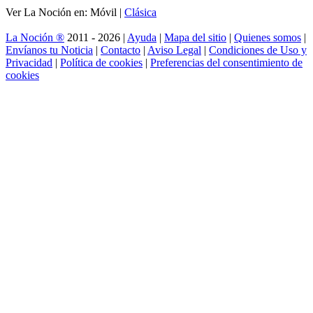
Ver La Noción en: Móvil |
Clásica
La Noción ®
2011 - 2026 |
Ayuda
|
Mapa del sitio
|
Quienes somos
|
Envíanos tu Noticia
|
Contacto
|
Aviso Legal
|
Condiciones de Uso y
Privacidad
|
Política de cookies
|
Preferencias del consentimiento de
cookies