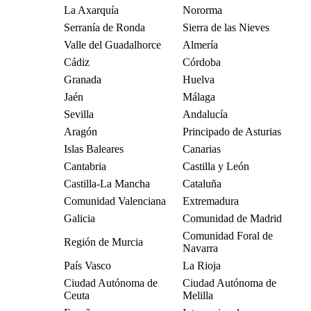
La Axarquía
Nororma
Serranía de Ronda
Sierra de las Nieves
Valle del Guadalhorce
Almería
Cádiz
Córdoba
Granada
Huelva
Jaén
Málaga
Sevilla
Andalucía
Aragón
Principado de Asturias
Islas Baleares
Canarias
Cantabria
Castilla y León
Castilla-La Mancha
Cataluña
Comunidad Valenciana
Extremadura
Galicia
Comunidad de Madrid
Comunidad Foral de
Región de Murcia
Navarra
País Vasco
La Rioja
Ciudad Autónoma de
Ciudad Autónoma de
Ceuta
Melilla