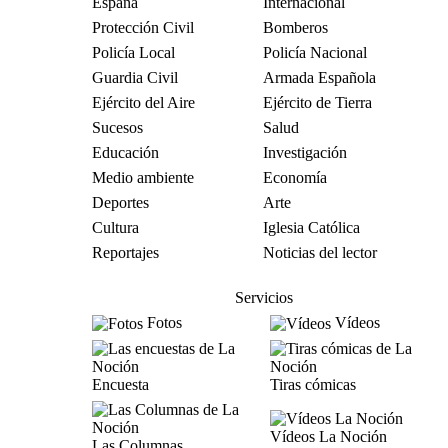
España
Internacional
Protección Civil
Bomberos
Policía Local
Policía Nacional
Guardia Civil
Armada Española
Ejército del Aire
Ejército de Tierra
Sucesos
Salud
Educación
Investigación
Medio ambiente
Economía
Deportes
Arte
Cultura
Iglesia Católica
Reportajes
Noticias del lector
Servicios
Fotos
Vídeos
Encuesta
Tiras cómicas
Vídeos La Noción
Las Columnas