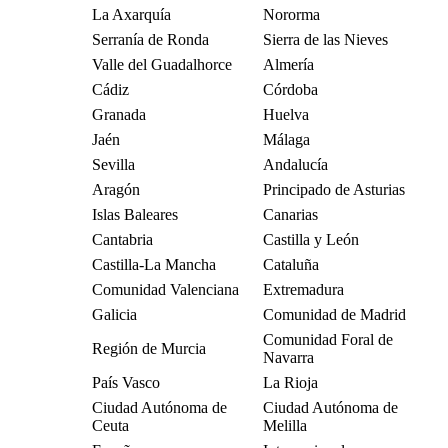
La Axarquía
Nororma
Serranía de Ronda
Sierra de las Nieves
Valle del Guadalhorce
Almería
Cádiz
Córdoba
Granada
Huelva
Jaén
Málaga
Sevilla
Andalucía
Aragón
Principado de Asturias
Islas Baleares
Canarias
Cantabria
Castilla y León
Castilla-La Mancha
Cataluña
Comunidad Valenciana
Extremadura
Galicia
Comunidad de Madrid
Comunidad Foral de
Región de Murcia
Navarra
País Vasco
La Rioja
Ciudad Autónoma de
Ciudad Autónoma de
Ceuta
Melilla