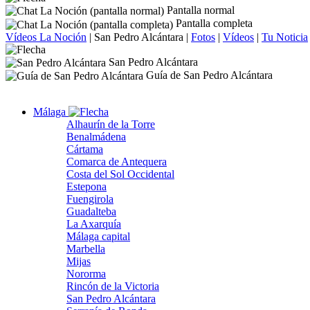
Pantalla normal
Pantalla completa
Vídeos La Noción
|
San Pedro Alcántara
|
Fotos
|
Vídeos
|
Tu Noticia
San Pedro Alcántara
Guía de San Pedro Alcántara
Málaga
Alhaurín de la Torre
Benalmádena
Cártama
Comarca de Antequera
Costa del Sol Occidental
Estepona
Fuengirola
Guadalteba
La Axarquía
Málaga capital
Marbella
Mijas
Nororma
Rincón de la Victoria
San Pedro Alcántara