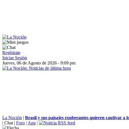
Regístrate
Iniciar Sesión
Jueves, 06 de Agosto de 2026 - 9:09 pm
La Noción
|
Brasil y sus paisajes exuberantes quieren cautivar a los
|
Chat
|
Foro
|
App
|