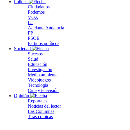
Política
Ciudadanos
Podemos
VOX
IU
Adelante Andalucía
PP
PSOE
Partidos políticos
Sociedad
Sucesos
Salud
Educación
Investigación
Medio ambiente
Videojuegos
Tecnología
Cine y televisión
Opinión
Reportajes
Noticias del lector
Las Columnas
Tiras cómicas