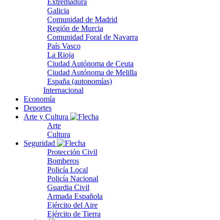
Extremadura
Galicia
Comunidad de Madrid
Región de Murcia
Comunidad Foral de Navarra
País Vasco
La Rioja
Ciudad Autónoma de Ceuta
Ciudad Autónoma de Melilla
España (autonomías)
Internacional
Economía
Deportes
Arte y Cultura
Arte
Cultura
Seguridad
Protección Civil
Bomberos
Policía Local
Policía Nacional
Guardia Civil
Armada Española
Ejército del Aire
Ejército de Tierra