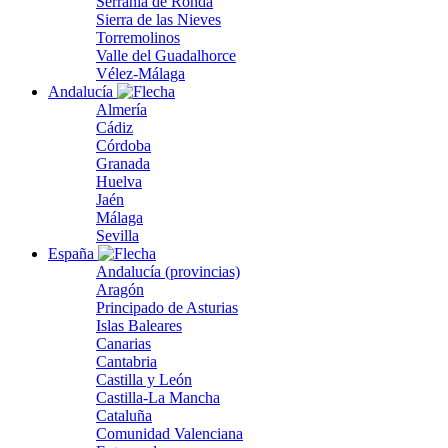
Serranía de Ronda
Sierra de las Nieves
Torremolinos
Valle del Guadalhorce
Vélez-Málaga
Andalucía
Almería
Cádiz
Córdoba
Granada
Huelva
Jaén
Málaga
Sevilla
España
Andalucía (provincias)
Aragón
Principado de Asturias
Islas Baleares
Canarias
Cantabria
Castilla y León
Castilla-La Mancha
Cataluña
Comunidad Valenciana