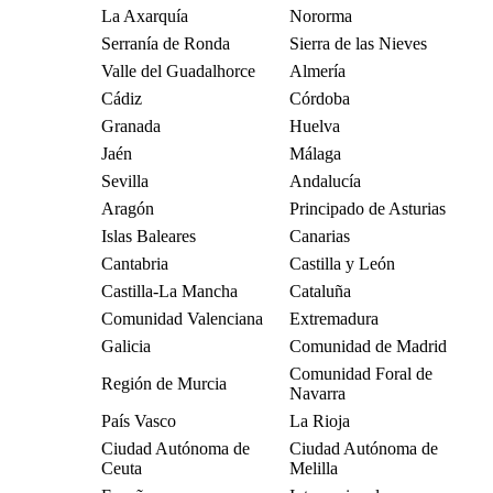
La Axarquía
Nororma
Serranía de Ronda
Sierra de las Nieves
Valle del Guadalhorce
Almería
Cádiz
Córdoba
Granada
Huelva
Jaén
Málaga
Sevilla
Andalucía
Aragón
Principado de Asturias
Islas Baleares
Canarias
Cantabria
Castilla y León
Castilla-La Mancha
Cataluña
Comunidad Valenciana
Extremadura
Galicia
Comunidad de Madrid
Comunidad Foral de
Región de Murcia
Navarra
País Vasco
La Rioja
Ciudad Autónoma de
Ciudad Autónoma de
Ceuta
Melilla