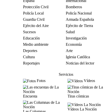
España
Internacional
Protección Civil
Bomberos
Policía Local
Policía Nacional
Guardia Civil
Armada Española
Ejército del Aire
Ejército de Tierra
Sucesos
Salud
Educación
Investigación
Medio ambiente
Economía
Deportes
Arte
Cultura
Iglesia Católica
Reportajes
Noticias del lector
Servicios
Fotos
Vídeos
Encuesta
Tiras cómicas
Vídeos La Noción
Las Columnas