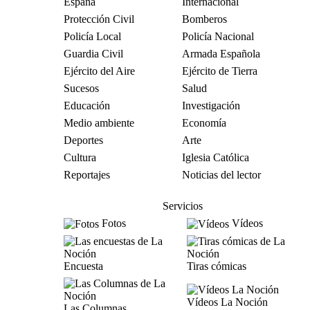
España
Internacional
Protección Civil
Bomberos
Policía Local
Policía Nacional
Guardia Civil
Armada Española
Ejército del Aire
Ejército de Tierra
Sucesos
Salud
Educación
Investigación
Medio ambiente
Economía
Deportes
Arte
Cultura
Iglesia Católica
Reportajes
Noticias del lector
Servicios
Fotos
Vídeos
Encuesta
Tiras cómicas
Vídeos La Noción
Las Columnas