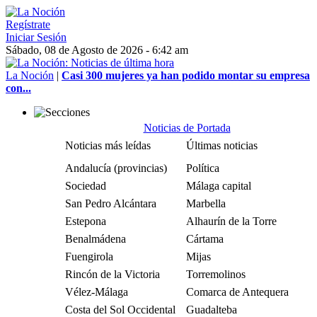
Regístrate
Iniciar Sesión
Sábado, 08 de Agosto de 2026 - 6:42 am
La Noción
|
Casi 300 mujeres ya han podido montar su empresa
con...
Noticias de Portada
Noticias más leídas
Últimas noticias
Andalucía (provincias)
Política
Sociedad
Málaga capital
San Pedro Alcántara
Marbella
Estepona
Alhaurín de la Torre
Benalmádena
Cártama
Fuengirola
Mijas
Rincón de la Victoria
Torremolinos
Vélez-Málaga
Comarca de Antequera
Costa del Sol Occidental
Guadalteba