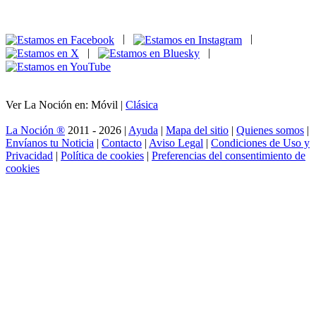
|
|
|
|
Ver La Noción en: Móvil |
Clásica
La Noción ®
2011 - 2026 |
Ayuda
|
Mapa del sitio
|
Quienes somos
|
Envíanos tu Noticia
|
Contacto
|
Aviso Legal
|
Condiciones de Uso y
Privacidad
|
Política de cookies
|
Preferencias del consentimiento de
cookies