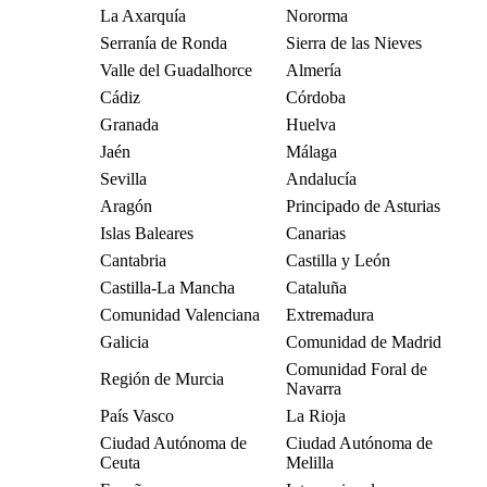
La Axarquía
Nororma
Serranía de Ronda
Sierra de las Nieves
Valle del Guadalhorce
Almería
Cádiz
Córdoba
Granada
Huelva
Jaén
Málaga
Sevilla
Andalucía
Aragón
Principado de Asturias
Islas Baleares
Canarias
Cantabria
Castilla y León
Castilla-La Mancha
Cataluña
Comunidad Valenciana
Extremadura
Galicia
Comunidad de Madrid
Comunidad Foral de
Región de Murcia
Navarra
País Vasco
La Rioja
Ciudad Autónoma de
Ciudad Autónoma de
Ceuta
Melilla