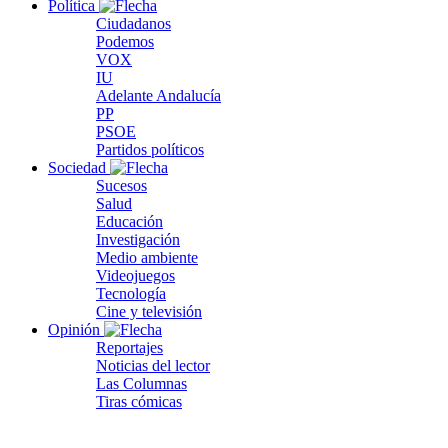
Política
Ciudadanos
Podemos
VOX
IU
Adelante Andalucía
PP
PSOE
Partidos políticos
Sociedad
Sucesos
Salud
Educación
Investigación
Medio ambiente
Videojuegos
Tecnología
Cine y televisión
Opinión
Reportajes
Noticias del lector
Las Columnas
Tiras cómicas