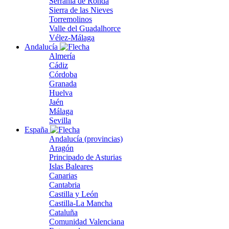
Serranía de Ronda
Sierra de las Nieves
Torremolinos
Valle del Guadalhorce
Vélez-Málaga
Andalucía
Almería
Cádiz
Córdoba
Granada
Huelva
Jaén
Málaga
Sevilla
España
Andalucía (provincias)
Aragón
Principado de Asturias
Islas Baleares
Canarias
Cantabria
Castilla y León
Castilla-La Mancha
Cataluña
Comunidad Valenciana