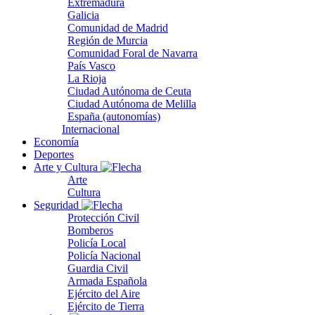
Extremadura
Galicia
Comunidad de Madrid
Región de Murcia
Comunidad Foral de Navarra
País Vasco
La Rioja
Ciudad Autónoma de Ceuta
Ciudad Autónoma de Melilla
España (autonomías)
Internacional
Economía
Deportes
Arte y Cultura
Arte
Cultura
Seguridad
Protección Civil
Bomberos
Policía Local
Policía Nacional
Guardia Civil
Armada Española
Ejército del Aire
Ejército de Tierra