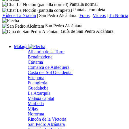
Pantalla normal
Pantalla completa
Vídeos La Noción
|
San Pedro Alcántara
|
Fotos
|
Vídeos
|
Tu Noticia
San Pedro Alcántara
Guía de San Pedro Alcántara
Málaga
Alhaurín de la Torre
Benalmádena
Cártama
Comarca de Antequera
Costa del Sol Occidental
Estepona
Fuengirola
Guadalteba
La Axarquía
Málaga capital
Marbella
Mijas
Nororma
Rincón de la Victoria
San Pedro Alcántara