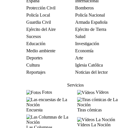
España
Internacional
Protección Civil
Bomberos
Policía Local
Policía Nacional
Guardia Civil
Armada Española
Ejército del Aire
Ejército de Tierra
Sucesos
Salud
Educación
Investigación
Medio ambiente
Economía
Deportes
Arte
Cultura
Iglesia Católica
Reportajes
Noticias del lector
Servicios
Fotos
Vídeos
Encuesta
Tiras cómicas
Vídeos La Noción
Las Columnas