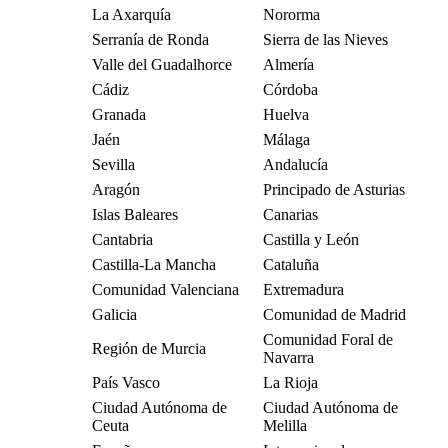
La Axarquía
Nororma
Serranía de Ronda
Sierra de las Nieves
Valle del Guadalhorce
Almería
Cádiz
Córdoba
Granada
Huelva
Jaén
Málaga
Sevilla
Andalucía
Aragón
Principado de Asturias
Islas Baleares
Canarias
Cantabria
Castilla y León
Castilla-La Mancha
Cataluña
Comunidad Valenciana
Extremadura
Galicia
Comunidad de Madrid
Comunidad Foral de
Región de Murcia
Navarra
País Vasco
La Rioja
Ciudad Autónoma de
Ciudad Autónoma de
Ceuta
Melilla