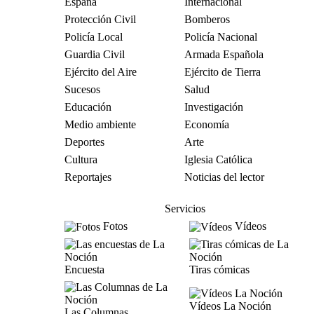
España
Internacional
Protección Civil
Bomberos
Policía Local
Policía Nacional
Guardia Civil
Armada Española
Ejército del Aire
Ejército de Tierra
Sucesos
Salud
Educación
Investigación
Medio ambiente
Economía
Deportes
Arte
Cultura
Iglesia Católica
Reportajes
Noticias del lector
Servicios
Fotos
Vídeos
Encuesta
Tiras cómicas
Vídeos La Noción
Las Columnas