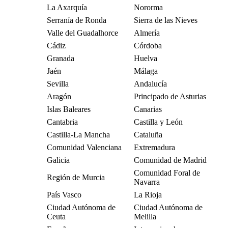
La Axarquía
Nororma
Serranía de Ronda
Sierra de las Nieves
Valle del Guadalhorce
Almería
Cádiz
Córdoba
Granada
Huelva
Jaén
Málaga
Sevilla
Andalucía
Aragón
Principado de Asturias
Islas Baleares
Canarias
Cantabria
Castilla y León
Castilla-La Mancha
Cataluña
Comunidad Valenciana
Extremadura
Galicia
Comunidad de Madrid
Comunidad Foral de
Región de Murcia
Navarra
País Vasco
La Rioja
Ciudad Autónoma de
Ciudad Autónoma de
Ceuta
Melilla