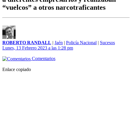
“vuelcos” a otros narcotraficantes
ROBERTO RANDALL
|
Jaén
|
Policía Nacional
|
Sucesos
Lunes, 13 Febrero 2023 a las 1:28 pm
Comentarios
Enlace copiado