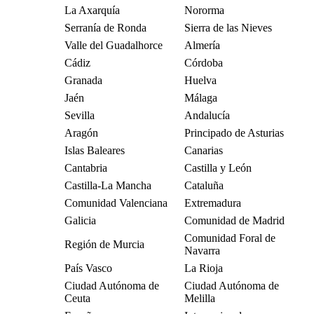
La Axarquía
Nororma
Serranía de Ronda
Sierra de las Nieves
Valle del Guadalhorce
Almería
Cádiz
Córdoba
Granada
Huelva
Jaén
Málaga
Sevilla
Andalucía
Aragón
Principado de Asturias
Islas Baleares
Canarias
Cantabria
Castilla y León
Castilla-La Mancha
Cataluña
Comunidad Valenciana
Extremadura
Galicia
Comunidad de Madrid
Comunidad Foral de
Región de Murcia
Navarra
País Vasco
La Rioja
Ciudad Autónoma de
Ciudad Autónoma de
Ceuta
Melilla