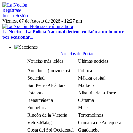
Regístrate
Iniciar Sesión
Viernes, 07 de Agosto de 2026 - 12:27 pm
La Noción
|
La Policía Nacional detiene en Jaén a un hombre
por ocasionar...
Noticias de Portada
Noticias más leídas
Últimas noticias
Andalucía (provincias)
Política
Sociedad
Málaga capital
San Pedro Alcántara
Marbella
Estepona
Alhaurín de la Torre
Benalmádena
Cártama
Fuengirola
Mijas
Rincón de la Victoria
Torremolinos
Vélez-Málaga
Comarca de Antequera
Costa del Sol Occidental
Guadalteba