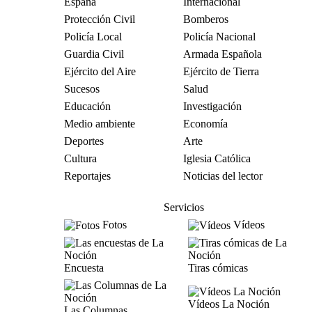
España
Internacional
Protección Civil
Bomberos
Policía Local
Policía Nacional
Guardia Civil
Armada Española
Ejército del Aire
Ejército de Tierra
Sucesos
Salud
Educación
Investigación
Medio ambiente
Economía
Deportes
Arte
Cultura
Iglesia Católica
Reportajes
Noticias del lector
Servicios
Fotos
Vídeos
Encuesta
Tiras cómicas
Vídeos La Noción
Las Columnas