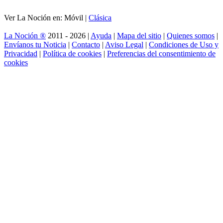
Ver La Noción en: Móvil |
Clásica
La Noción ®
2011 - 2026 |
Ayuda
|
Mapa del sitio
|
Quienes somos
|
Envíanos tu Noticia
|
Contacto
|
Aviso Legal
|
Condiciones de Uso y
Privacidad
|
Política de cookies
|
Preferencias del consentimiento de
cookies