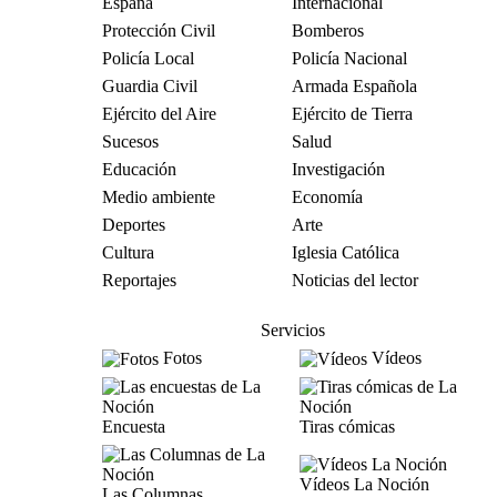
España
Internacional
Protección Civil
Bomberos
Policía Local
Policía Nacional
Guardia Civil
Armada Española
Ejército del Aire
Ejército de Tierra
Sucesos
Salud
Educación
Investigación
Medio ambiente
Economía
Deportes
Arte
Cultura
Iglesia Católica
Reportajes
Noticias del lector
Servicios
Fotos
Vídeos
Encuesta
Tiras cómicas
Vídeos La Noción
Las Columnas