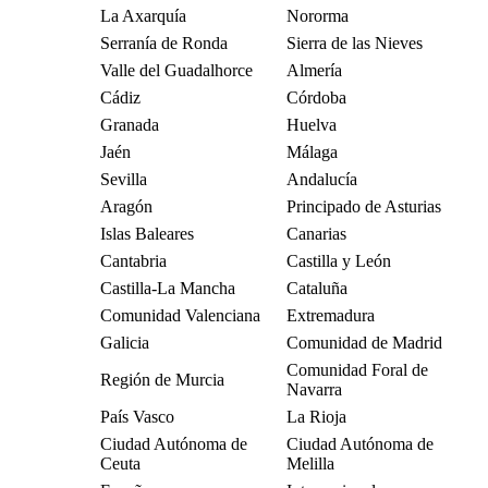
La Axarquía
Nororma
Serranía de Ronda
Sierra de las Nieves
Valle del Guadalhorce
Almería
Cádiz
Córdoba
Granada
Huelva
Jaén
Málaga
Sevilla
Andalucía
Aragón
Principado de Asturias
Islas Baleares
Canarias
Cantabria
Castilla y León
Castilla-La Mancha
Cataluña
Comunidad Valenciana
Extremadura
Galicia
Comunidad de Madrid
Comunidad Foral de
Región de Murcia
Navarra
País Vasco
La Rioja
Ciudad Autónoma de
Ciudad Autónoma de
Ceuta
Melilla