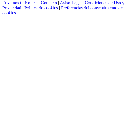
Envíanos tu Noticia
|
Contacto
|
Aviso Legal
|
Condiciones de Uso y
Privacidad
|
Política de cookies
|
Preferencias del consentimiento de
cookies