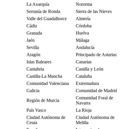
La Axarquía
Nororma
Serranía de Ronda
Sierra de las Nieves
Valle del Guadalhorce
Almería
Cádiz
Córdoba
Granada
Huelva
Jaén
Málaga
Sevilla
Andalucía
Aragón
Principado de Asturias
Islas Baleares
Canarias
Cantabria
Castilla y León
Castilla-La Mancha
Cataluña
Comunidad Valenciana
Extremadura
Galicia
Comunidad de Madrid
Comunidad Foral de
Región de Murcia
Navarra
País Vasco
La Rioja
Ciudad Autónoma de
Ciudad Autónoma de
Ceuta
Melilla