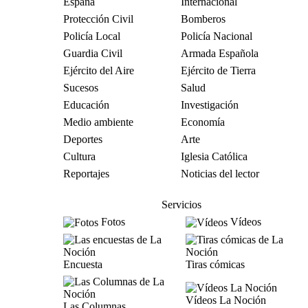
España
Internacional
Protección Civil
Bomberos
Policía Local
Policía Nacional
Guardia Civil
Armada Española
Ejército del Aire
Ejército de Tierra
Sucesos
Salud
Educación
Investigación
Medio ambiente
Economía
Deportes
Arte
Cultura
Iglesia Católica
Reportajes
Noticias del lector
Servicios
Fotos
Vídeos
Encuesta
Tiras cómicas
Vídeos La Noción
Las Columnas