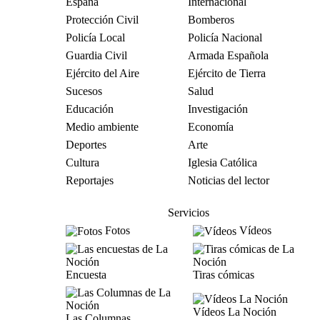
España
Internacional
Protección Civil
Bomberos
Policía Local
Policía Nacional
Guardia Civil
Armada Española
Ejército del Aire
Ejército de Tierra
Sucesos
Salud
Educación
Investigación
Medio ambiente
Economía
Deportes
Arte
Cultura
Iglesia Católica
Reportajes
Noticias del lector
Servicios
Fotos
Vídeos
Encuesta
Tiras cómicas
Vídeos La Noción
Las Columnas