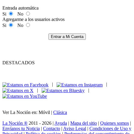
Entrada automática
Si
No
Agregarme a los usuarios activos
Si
No
Entrar a Mi Cuenta
DESTACADOS
|
|
|
|
Ver La Noción en: Móvil |
Clásica
La Noción ®
2011 - 2026 |
Ayuda
|
Mapa del sitio
|
Quienes somos
|
Envíanos tu Noticia
|
Contacto
|
Aviso Legal
|
Condiciones de Uso y
Privacidad
|
Política de cookies
|
Preferencias del consentimiento de