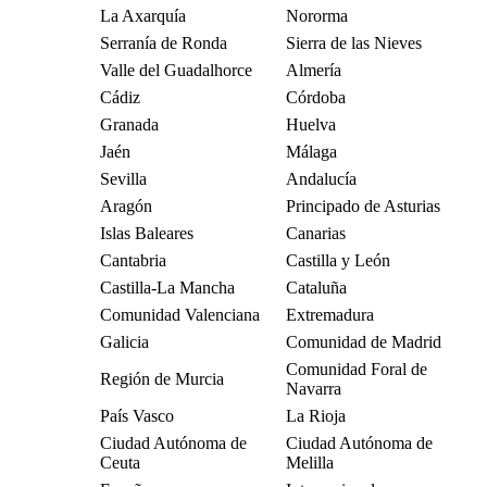
La Axarquía
Nororma
Serranía de Ronda
Sierra de las Nieves
Valle del Guadalhorce
Almería
Cádiz
Córdoba
Granada
Huelva
Jaén
Málaga
Sevilla
Andalucía
Aragón
Principado de Asturias
Islas Baleares
Canarias
Cantabria
Castilla y León
Castilla-La Mancha
Cataluña
Comunidad Valenciana
Extremadura
Galicia
Comunidad de Madrid
Comunidad Foral de
Región de Murcia
Navarra
País Vasco
La Rioja
Ciudad Autónoma de
Ciudad Autónoma de
Ceuta
Melilla