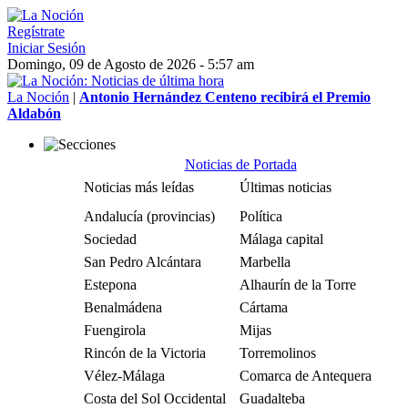
Regístrate
Iniciar Sesión
Domingo, 09 de Agosto de 2026 - 5:57 am
La Noción
|
Antonio Hernández Centeno recibirá el Premio
Aldabón
Noticias de Portada
Noticias más leídas
Últimas noticias
Andalucía (provincias)
Política
Sociedad
Málaga capital
San Pedro Alcántara
Marbella
Estepona
Alhaurín de la Torre
Benalmádena
Cártama
Fuengirola
Mijas
Rincón de la Victoria
Torremolinos
Vélez-Málaga
Comarca de Antequera
Costa del Sol Occidental
Guadalteba