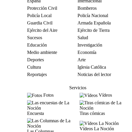
España
Internacional
Protección Civil
Bomberos
Policía Local
Policía Nacional
Guardia Civil
Armada Española
Ejército del Aire
Ejército de Tierra
Sucesos
Salud
Educación
Investigación
Medio ambiente
Economía
Deportes
Arte
Cultura
Iglesia Católica
Reportajes
Noticias del lector
Servicios
Fotos
Vídeos
Encuesta
Tiras cómicas
Vídeos La Noción
Las Columnas