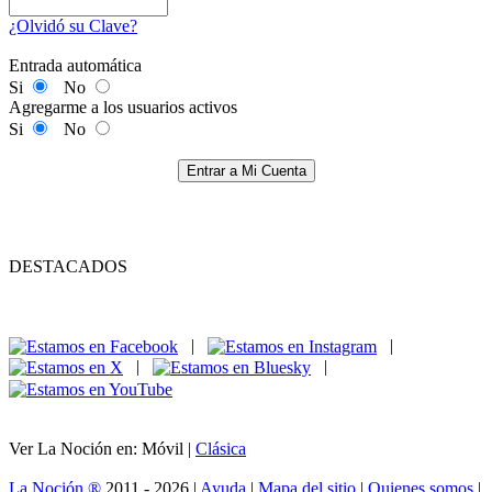
¿Olvidó su Clave?
Entrada automática
Si
No
Agregarme a los usuarios activos
Si
No
Entrar a Mi Cuenta
DESTACADOS
|
|
|
|
Ver La Noción en: Móvil |
Clásica
La Noción ®
2011 - 2026 |
Ayuda
|
Mapa del sitio
|
Quienes somos
|