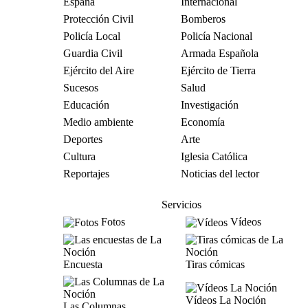
España
Internacional
Protección Civil
Bomberos
Policía Local
Policía Nacional
Guardia Civil
Armada Española
Ejército del Aire
Ejército de Tierra
Sucesos
Salud
Educación
Investigación
Medio ambiente
Economía
Deportes
Arte
Cultura
Iglesia Católica
Reportajes
Noticias del lector
Servicios
Fotos
Vídeos
Encuesta
Tiras cómicas
Vídeos La Noción
Las Columnas