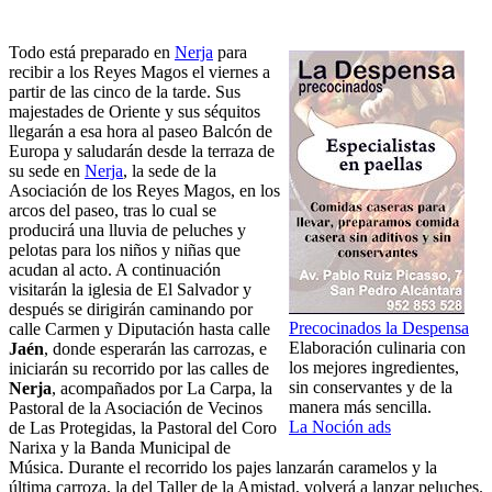
Todo está preparado en
Nerja
para
recibir a los Reyes Magos el viernes a
partir de las cinco de la tarde. Sus
majestades de Oriente y sus séquitos
llegarán a esa hora al paseo Balcón de
Europa y saludarán desde la terraza de
su sede en
Nerja
, la sede de la
Asociación de los Reyes Magos, en los
arcos del paseo, tras lo cual se
producirá una lluvia de peluches y
pelotas para los niños y niñas que
acudan al acto. A continuación
visitarán la iglesia de El Salvador y
después se dirigirán caminando por
Precocinados la Despensa
calle Carmen y Diputación hasta calle
Elaboración culinaria con
Jaén
, donde esperarán las carrozas, e
los mejores ingredientes,
iniciarán su recorrido por las calles de
sin conservantes y de la
Nerja
, acompañados por La Carpa, la
manera más sencilla.
Pastoral de la Asociación de Vecinos
La Noción ads
de Las Protegidas, la Pastoral del Coro
Narixa y la Banda Municipal de
Música. Durante el recorrido los pajes lanzarán caramelos y la
última carroza, la del Taller de la Amistad, volverá a lanzar peluches.