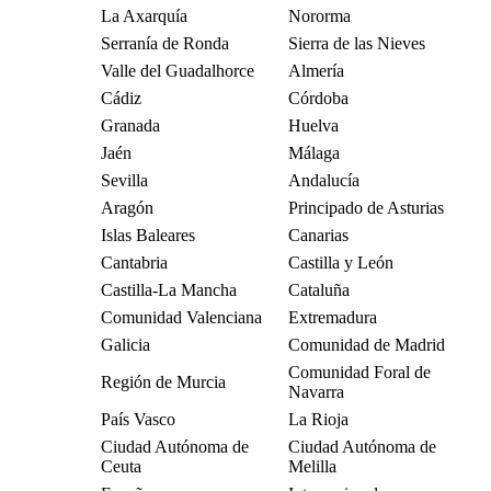
La Axarquía
Nororma
Serranía de Ronda
Sierra de las Nieves
Valle del Guadalhorce
Almería
Cádiz
Córdoba
Granada
Huelva
Jaén
Málaga
Sevilla
Andalucía
Aragón
Principado de Asturias
Islas Baleares
Canarias
Cantabria
Castilla y León
Castilla-La Mancha
Cataluña
Comunidad Valenciana
Extremadura
Galicia
Comunidad de Madrid
Comunidad Foral de
Región de Murcia
Navarra
País Vasco
La Rioja
Ciudad Autónoma de
Ciudad Autónoma de
Ceuta
Melilla