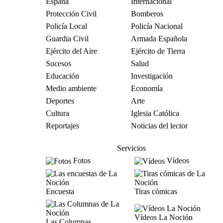
España
Internacional
Protección Civil
Bomberos
Policía Local
Policía Nacional
Guardia Civil
Armada Española
Ejército del Aire
Ejército de Tierra
Sucesos
Salud
Educación
Investigación
Medio ambiente
Economía
Deportes
Arte
Cultura
Iglesia Católica
Reportajes
Noticias del lector
Servicios
Fotos
Vídeos
Encuesta
Tiras cómicas
Vídeos La Noción
Las Columnas