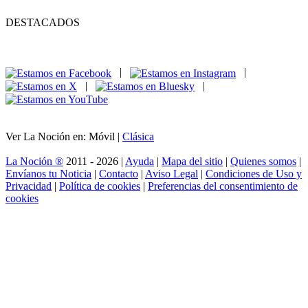
DESTACADOS
|
|
|
|
Ver La Noción en: Móvil |
Clásica
La Noción ®
2011 - 2026 |
Ayuda
|
Mapa del sitio
|
Quienes somos
|
Envíanos tu Noticia
|
Contacto
|
Aviso Legal
|
Condiciones de Uso y
Privacidad
|
Política de cookies
|
Preferencias del consentimiento de
cookies