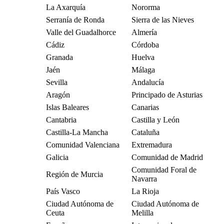
La Axarquía
Nororma
Serranía de Ronda
Sierra de las Nieves
Valle del Guadalhorce
Almería
Cádiz
Córdoba
Granada
Huelva
Jaén
Málaga
Sevilla
Andalucía
Aragón
Principado de Asturias
Islas Baleares
Canarias
Cantabria
Castilla y León
Castilla-La Mancha
Cataluña
Comunidad Valenciana
Extremadura
Galicia
Comunidad de Madrid
Comunidad Foral de
Región de Murcia
Navarra
País Vasco
La Rioja
Ciudad Autónoma de
Ciudad Autónoma de
Ceuta
Melilla