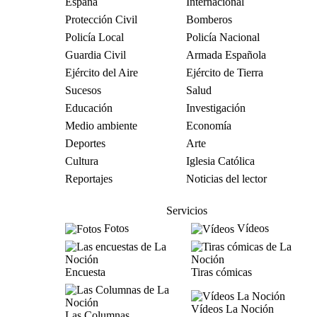
España
Internacional
Protección Civil
Bomberos
Policía Local
Policía Nacional
Guardia Civil
Armada Española
Ejército del Aire
Ejército de Tierra
Sucesos
Salud
Educación
Investigación
Medio ambiente
Economía
Deportes
Arte
Cultura
Iglesia Católica
Reportajes
Noticias del lector
Servicios
Fotos
Vídeos
Encuesta
Tiras cómicas
Vídeos La Noción
Las Columnas