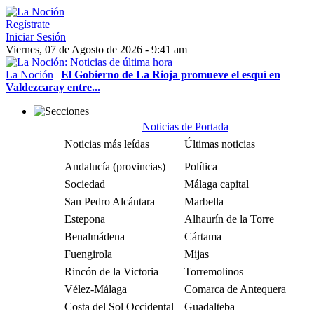
Regístrate
Iniciar Sesión
Viernes, 07 de Agosto de 2026 - 9:41 am
La Noción
|
El Gobierno de La Rioja promueve el esquí en
Valdezcaray entre...
Noticias de Portada
Noticias más leídas
Últimas noticias
Andalucía (provincias)
Política
Sociedad
Málaga capital
San Pedro Alcántara
Marbella
Estepona
Alhaurín de la Torre
Benalmádena
Cártama
Fuengirola
Mijas
Rincón de la Victoria
Torremolinos
Vélez-Málaga
Comarca de Antequera
Costa del Sol Occidental
Guadalteba