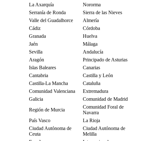
La Axarquía
Nororma
Serranía de Ronda
Sierra de las Nieves
Valle del Guadalhorce
Almería
Cádiz
Córdoba
Granada
Huelva
Jaén
Málaga
Sevilla
Andalucía
Aragón
Principado de Asturias
Islas Baleares
Canarias
Cantabria
Castilla y León
Castilla-La Mancha
Cataluña
Comunidad Valenciana
Extremadura
Galicia
Comunidad de Madrid
Comunidad Foral de
Región de Murcia
Navarra
País Vasco
La Rioja
Ciudad Autónoma de
Ciudad Autónoma de
Ceuta
Melilla