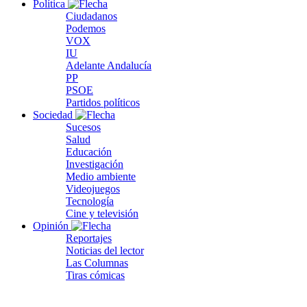
Política
Ciudadanos
Podemos
VOX
IU
Adelante Andalucía
PP
PSOE
Partidos políticos
Sociedad
Sucesos
Salud
Educación
Investigación
Medio ambiente
Videojuegos
Tecnología
Cine y televisión
Opinión
Reportajes
Noticias del lector
Las Columnas
Tiras cómicas