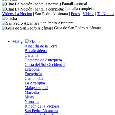
Pantalla normal
Pantalla completa
Vídeos La Noción
|
San Pedro Alcántara
|
Fotos
|
Vídeos
|
Tu Noticia
San Pedro Alcántara
Guía de San Pedro Alcántara
Málaga
Alhaurín de la Torre
Benalmádena
Cártama
Comarca de Antequera
Costa del Sol Occidental
Estepona
Fuengirola
Guadalteba
La Axarquía
Málaga capital
Marbella
Mijas
Nororma
Rincón de la Victoria
San Pedro Alcántara