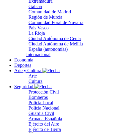
Extremadura
Galicia
Comunidad de Madrid
Región de Murcia
Comunidad Foral de Navarra
País Vasco
La Rioja
Ciudad Autónoma de Ceuta
Ciudad Autónoma de Melilla
España (autonomías)
Internacional
Economía
Deportes
Arte y Cultura
Arte
Cultura
Seguridad
Protección Civil
Bomberos
Policía Local
Policía Nacional
Guardia Civil
Armada Española
Ejército del Aire
Ejército de Tierra