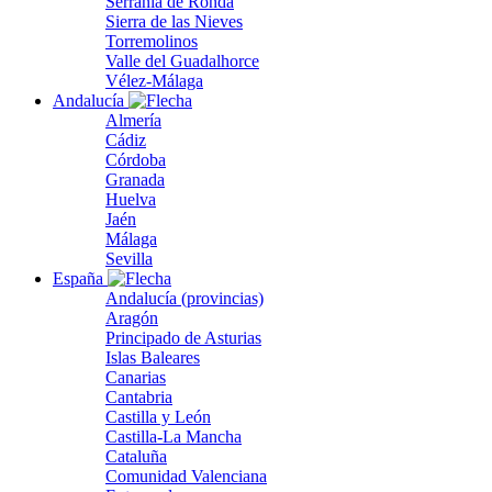
Serranía de Ronda
Sierra de las Nieves
Torremolinos
Valle del Guadalhorce
Vélez-Málaga
Andalucía
Almería
Cádiz
Córdoba
Granada
Huelva
Jaén
Málaga
Sevilla
España
Andalucía (provincias)
Aragón
Principado de Asturias
Islas Baleares
Canarias
Cantabria
Castilla y León
Castilla-La Mancha
Cataluña
Comunidad Valenciana