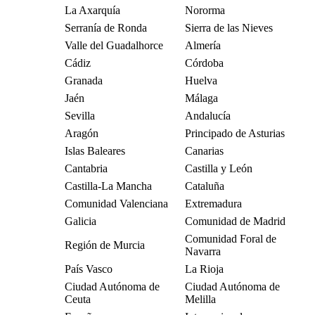
La Axarquía
Nororma
Serranía de Ronda
Sierra de las Nieves
Valle del Guadalhorce
Almería
Cádiz
Córdoba
Granada
Huelva
Jaén
Málaga
Sevilla
Andalucía
Aragón
Principado de Asturias
Islas Baleares
Canarias
Cantabria
Castilla y León
Castilla-La Mancha
Cataluña
Comunidad Valenciana
Extremadura
Galicia
Comunidad de Madrid
Comunidad Foral de
Región de Murcia
Navarra
País Vasco
La Rioja
Ciudad Autónoma de
Ciudad Autónoma de
Ceuta
Melilla