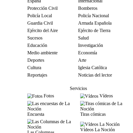
España
Internacional
Protección Civil
Bomberos
Policía Local
Policía Nacional
Guardia Civil
Armada Española
Ejército del Aire
Ejército de Tierra
Sucesos
Salud
Educación
Investigación
Medio ambiente
Economía
Deportes
Arte
Cultura
Iglesia Católica
Reportajes
Noticias del lector
Servicios
Fotos
Vídeos
Encuesta
Tiras cómicas
Vídeos La Noción
Las Columnas