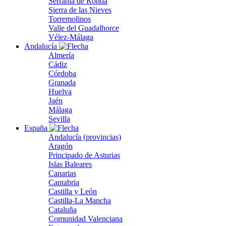
Serranía de Ronda
Sierra de las Nieves
Torremolinos
Valle del Guadalhorce
Vélez-Málaga
Andalucía
Almería
Cádiz
Córdoba
Granada
Huelva
Jaén
Málaga
Sevilla
España
Andalucía (provincias)
Aragón
Principado de Asturias
Islas Baleares
Canarias
Cantabria
Castilla y León
Castilla-La Mancha
Cataluña
Comunidad Valenciana