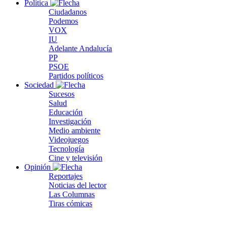
Política
Ciudadanos
Podemos
VOX
IU
Adelante Andalucía
PP
PSOE
Partidos políticos
Sociedad
Sucesos
Salud
Educación
Investigación
Medio ambiente
Videojuegos
Tecnología
Cine y televisión
Opinión
Reportajes
Noticias del lector
Las Columnas
Tiras cómicas