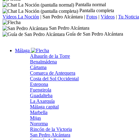
Pantalla normal
Pantalla completa
Vídeos La Noción
|
San Pedro Alcántara
|
Fotos
|
Vídeos
|
Tu Noticia
San Pedro Alcántara
Guía de San Pedro Alcántara
Málaga
Alhaurín de la Torre
Benalmádena
Cártama
Comarca de Antequera
Costa del Sol Occidental
Estepona
Fuengirola
Guadalteba
La Axarquía
Málaga capital
Marbella
Mijas
Nororma
Rincón de la Victoria
San Pedro Alcántara