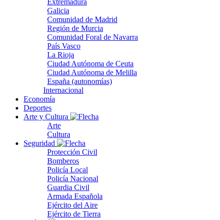
Extremadura
Galicia
Comunidad de Madrid
Región de Murcia
Comunidad Foral de Navarra
País Vasco
La Rioja
Ciudad Autónoma de Ceuta
Ciudad Autónoma de Melilla
España (autonomías)
Internacional
Economía
Deportes
Arte y Cultura
Arte
Cultura
Seguridad
Protección Civil
Bomberos
Policía Local
Policía Nacional
Guardia Civil
Armada Española
Ejército del Aire
Ejército de Tierra