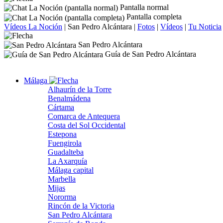
Pantalla normal
Pantalla completa
Vídeos La Noción
|
San Pedro Alcántara
|
Fotos
|
Vídeos
|
Tu Noticia
San Pedro Alcántara
Guía de San Pedro Alcántara
Málaga
Alhaurín de la Torre
Benalmádena
Cártama
Comarca de Antequera
Costa del Sol Occidental
Estepona
Fuengirola
Guadalteba
La Axarquía
Málaga capital
Marbella
Mijas
Nororma
Rincón de la Victoria
San Pedro Alcántara