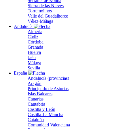
Serranía de Ronda
Sierra de las Nieves
Torremolinos
Valle del Guadalhorce
Vélez-Málaga
Andalucía
Almería
Cádiz
Córdoba
Granada
Huelva
Jaén
Málaga
Sevilla
España
Andalucía (provincias)
Aragón
Principado de Asturias
Islas Baleares
Canarias
Cantabria
Castilla y León
Castilla-La Mancha
Cataluña
Comunidad Valenciana