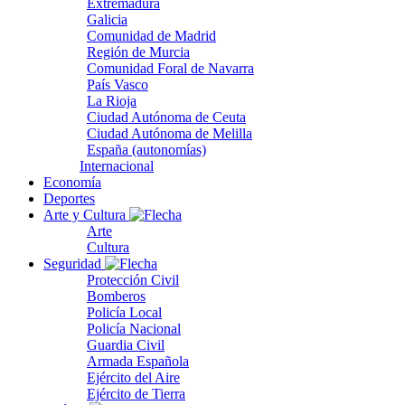
Extremadura
Galicia
Comunidad de Madrid
Región de Murcia
Comunidad Foral de Navarra
País Vasco
La Rioja
Ciudad Autónoma de Ceuta
Ciudad Autónoma de Melilla
España (autonomías)
Internacional
Economía
Deportes
Arte y Cultura
Arte
Cultura
Seguridad
Protección Civil
Bomberos
Policía Local
Policía Nacional
Guardia Civil
Armada Española
Ejército del Aire
Ejército de Tierra