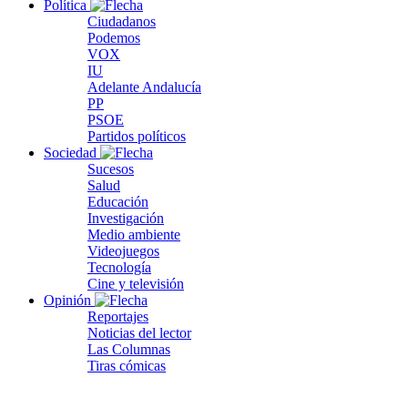
Política
Ciudadanos
Podemos
VOX
IU
Adelante Andalucía
PP
PSOE
Partidos políticos
Sociedad
Sucesos
Salud
Educación
Investigación
Medio ambiente
Videojuegos
Tecnología
Cine y televisión
Opinión
Reportajes
Noticias del lector
Las Columnas
Tiras cómicas