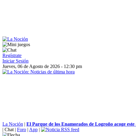
Regístrate
Iniciar Sesión
Jueves, 06 de Agosto de 2026 - 12:30 pm
La Noción
|
El Parque de los Enamorados de Logroño acoge este 
|
Chat
|
Foro
|
App
|