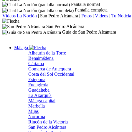
Pantalla normal
Pantalla completa
Vídeos La Noción
|
San Pedro Alcántara
|
Fotos
|
Vídeos
|
Tu Noticia
San Pedro Alcántara
Guía de San Pedro Alcántara
Málaga
Alhaurín de la Torre
Benalmádena
Cártama
Comarca de Antequera
Costa del Sol Occidental
Estepona
Fuengirola
Guadalteba
La Axarquía
Málaga capital
Marbella
Mijas
Nororma
Rincón de la Victoria
San Pedro Alcántara