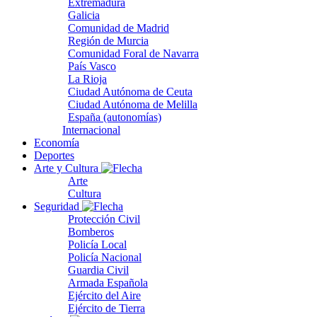
Extremadura
Galicia
Comunidad de Madrid
Región de Murcia
Comunidad Foral de Navarra
País Vasco
La Rioja
Ciudad Autónoma de Ceuta
Ciudad Autónoma de Melilla
España (autonomías)
Internacional
Economía
Deportes
Arte y Cultura
Arte
Cultura
Seguridad
Protección Civil
Bomberos
Policía Local
Policía Nacional
Guardia Civil
Armada Española
Ejército del Aire
Ejército de Tierra