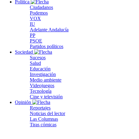
Política
Ciudadanos
Podemos
VOX
IU
Adelante Andalucía
PP
PSOE
Partidos políticos
Sociedad
Sucesos
Salud
Educación
Investigación
Medio ambiente
Videojuegos
Tecnología
Cine y televisión
Opinión
Reportajes
Noticias del lector
Las Columnas
Tiras cómicas