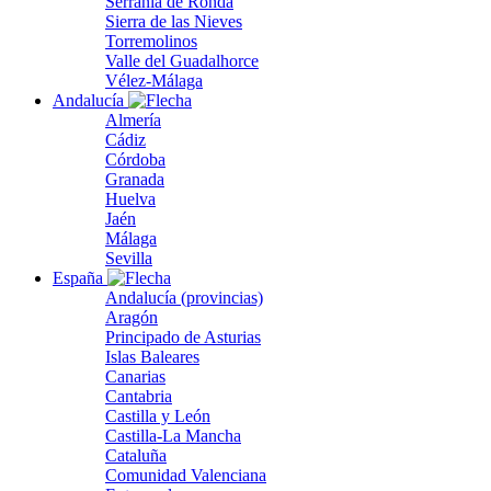
Serranía de Ronda
Sierra de las Nieves
Torremolinos
Valle del Guadalhorce
Vélez-Málaga
Andalucía
Almería
Cádiz
Córdoba
Granada
Huelva
Jaén
Málaga
Sevilla
España
Andalucía (provincias)
Aragón
Principado de Asturias
Islas Baleares
Canarias
Cantabria
Castilla y León
Castilla-La Mancha
Cataluña
Comunidad Valenciana