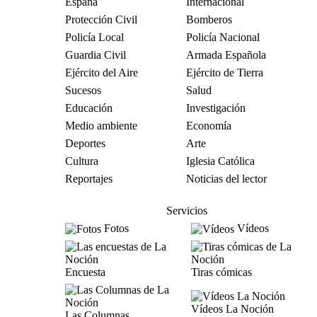
España
Internacional
Protección Civil
Bomberos
Policía Local
Policía Nacional
Guardia Civil
Armada Española
Ejército del Aire
Ejército de Tierra
Sucesos
Salud
Educación
Investigación
Medio ambiente
Economía
Deportes
Arte
Cultura
Iglesia Católica
Reportajes
Noticias del lector
Servicios
Fotos
Vídeos
Encuesta
Tiras cómicas
Vídeos La Noción
Las Columnas