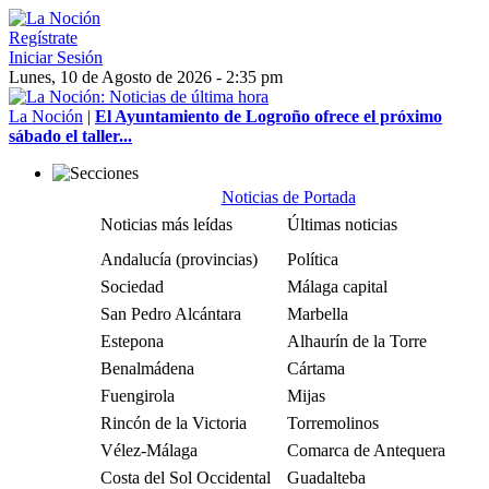
Regístrate
Iniciar Sesión
Lunes, 10 de Agosto de 2026 - 2:35 pm
La Noción
|
El Ayuntamiento de Logroño ofrece el próximo
sábado el taller...
Noticias de Portada
Noticias más leídas
Últimas noticias
Andalucía (provincias)
Política
Sociedad
Málaga capital
San Pedro Alcántara
Marbella
Estepona
Alhaurín de la Torre
Benalmádena
Cártama
Fuengirola
Mijas
Rincón de la Victoria
Torremolinos
Vélez-Málaga
Comarca de Antequera
Costa del Sol Occidental
Guadalteba