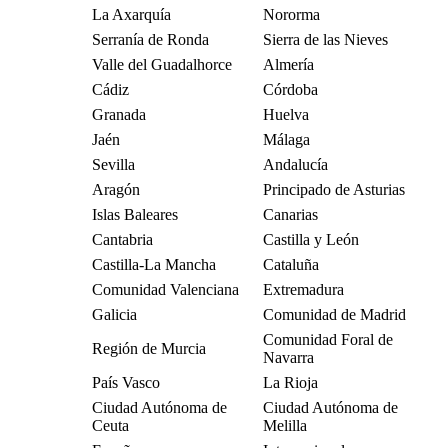
La Axarquía
Nororma
Serranía de Ronda
Sierra de las Nieves
Valle del Guadalhorce
Almería
Cádiz
Córdoba
Granada
Huelva
Jaén
Málaga
Sevilla
Andalucía
Aragón
Principado de Asturias
Islas Baleares
Canarias
Cantabria
Castilla y León
Castilla-La Mancha
Cataluña
Comunidad Valenciana
Extremadura
Galicia
Comunidad de Madrid
Comunidad Foral de
Región de Murcia
Navarra
País Vasco
La Rioja
Ciudad Autónoma de
Ciudad Autónoma de
Ceuta
Melilla