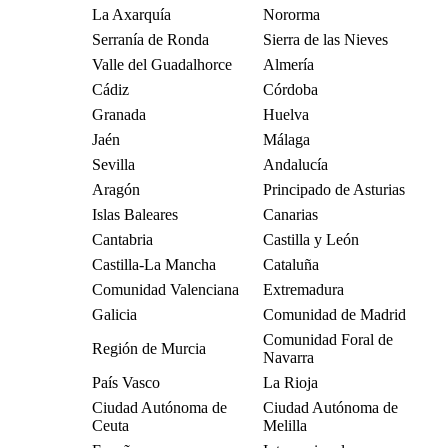
La Axarquía
Nororma
Serranía de Ronda
Sierra de las Nieves
Valle del Guadalhorce
Almería
Cádiz
Córdoba
Granada
Huelva
Jaén
Málaga
Sevilla
Andalucía
Aragón
Principado de Asturias
Islas Baleares
Canarias
Cantabria
Castilla y León
Castilla-La Mancha
Cataluña
Comunidad Valenciana
Extremadura
Galicia
Comunidad de Madrid
Comunidad Foral de
Región de Murcia
Navarra
País Vasco
La Rioja
Ciudad Autónoma de
Ciudad Autónoma de
Ceuta
Melilla