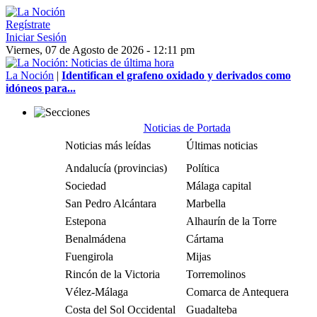
Regístrate
Iniciar Sesión
Viernes, 07 de Agosto de 2026 - 12:11 pm
La Noción
|
Identifican el grafeno oxidado y derivados como
idóneos para...
Noticias de Portada
Noticias más leídas
Últimas noticias
Andalucía (provincias)
Política
Sociedad
Málaga capital
San Pedro Alcántara
Marbella
Estepona
Alhaurín de la Torre
Benalmádena
Cártama
Fuengirola
Mijas
Rincón de la Victoria
Torremolinos
Vélez-Málaga
Comarca de Antequera
Costa del Sol Occidental
Guadalteba