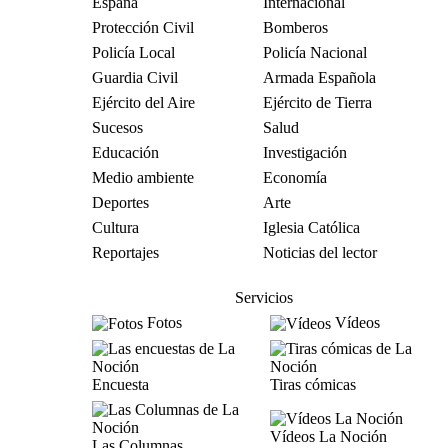
España
Internacional
Protección Civil
Bomberos
Policía Local
Policía Nacional
Guardia Civil
Armada Española
Ejército del Aire
Ejército de Tierra
Sucesos
Salud
Educación
Investigación
Medio ambiente
Economía
Deportes
Arte
Cultura
Iglesia Católica
Reportajes
Noticias del lector
Servicios
Fotos
Vídeos
Encuesta
Tiras cómicas
Vídeos La Noción
Las Columnas