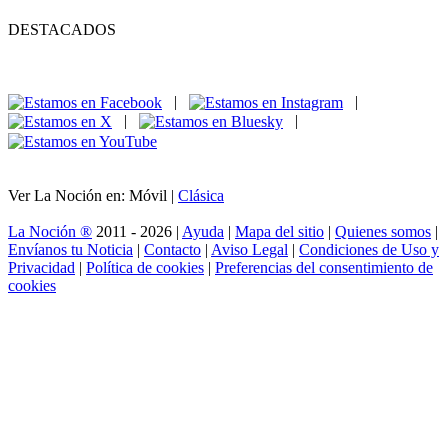
DESTACADOS
|
|
|
|
Ver La Noción en: Móvil |
Clásica
La Noción ®
2011 - 2026 |
Ayuda
|
Mapa del sitio
|
Quienes somos
|
Envíanos tu Noticia
|
Contacto
|
Aviso Legal
|
Condiciones de Uso y
Privacidad
|
Política de cookies
|
Preferencias del consentimiento de
cookies