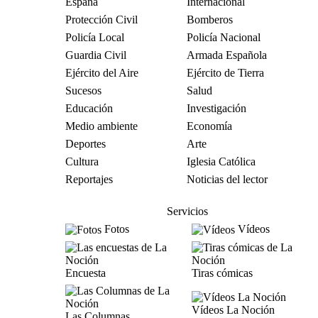
España
Internacional
Protección Civil
Bomberos
Policía Local
Policía Nacional
Guardia Civil
Armada Española
Ejército del Aire
Ejército de Tierra
Sucesos
Salud
Educación
Investigación
Medio ambiente
Economía
Deportes
Arte
Cultura
Iglesia Católica
Reportajes
Noticias del lector
Servicios
Fotos
Vídeos
Encuesta
Tiras cómicas
Vídeos La Noción
Las Columnas