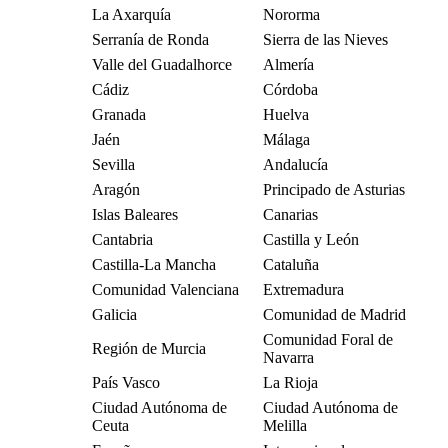
La Axarquía
Nororma
Serranía de Ronda
Sierra de las Nieves
Valle del Guadalhorce
Almería
Cádiz
Córdoba
Granada
Huelva
Jaén
Málaga
Sevilla
Andalucía
Aragón
Principado de Asturias
Islas Baleares
Canarias
Cantabria
Castilla y León
Castilla-La Mancha
Cataluña
Comunidad Valenciana
Extremadura
Galicia
Comunidad de Madrid
Comunidad Foral de
Región de Murcia
Navarra
País Vasco
La Rioja
Ciudad Autónoma de
Ciudad Autónoma de
Ceuta
Melilla