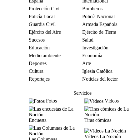
España
Internacional
Protección Civil
Bomberos
Policía Local
Policía Nacional
Guardia Civil
Armada Española
Ejército del Aire
Ejército de Tierra
Sucesos
Salud
Educación
Investigación
Medio ambiente
Economía
Deportes
Arte
Cultura
Iglesia Católica
Reportajes
Noticias del lector
Servicios
Fotos
Vídeos
Encuesta
Tiras cómicas
Vídeos La Noción
Las Columnas