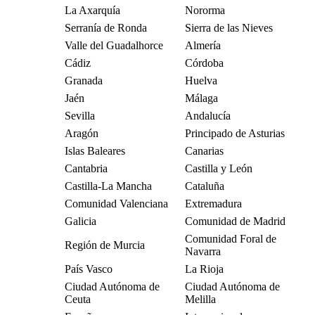
La Axarquía
Nororma
Serranía de Ronda
Sierra de las Nieves
Valle del Guadalhorce
Almería
Cádiz
Córdoba
Granada
Huelva
Jaén
Málaga
Sevilla
Andalucía
Aragón
Principado de Asturias
Islas Baleares
Canarias
Cantabria
Castilla y León
Castilla-La Mancha
Cataluña
Comunidad Valenciana
Extremadura
Galicia
Comunidad de Madrid
Comunidad Foral de
Región de Murcia
Navarra
País Vasco
La Rioja
Ciudad Autónoma de
Ciudad Autónoma de
Ceuta
Melilla