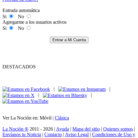
Entrada automática
Si
No
Agregarme a los usuarios activos
Si
No
Entrar a Mi Cuenta
DESTACADOS
|
|
|
|
Ver La Noción en: Móvil |
Clásica
La Noción ®
2011 - 2026 |
Ayuda
|
Mapa del sitio
|
Quienes somos
|
Envíanos tu Noticia
|
Contacto
|
Aviso Legal
|
Condiciones de Uso y