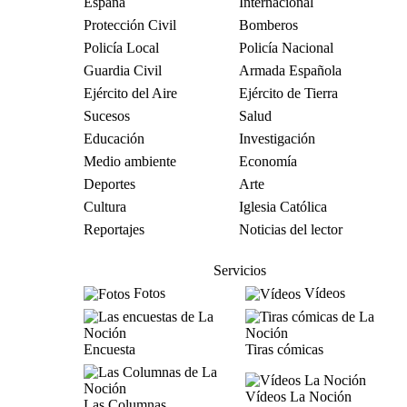
España
Internacional
Protección Civil
Bomberos
Policía Local
Policía Nacional
Guardia Civil
Armada Española
Ejército del Aire
Ejército de Tierra
Sucesos
Salud
Educación
Investigación
Medio ambiente
Economía
Deportes
Arte
Cultura
Iglesia Católica
Reportajes
Noticias del lector
Servicios
Fotos
Vídeos
Encuesta
Tiras cómicas
Vídeos La Noción
Las Columnas