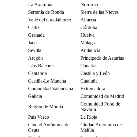
La Axarquía
Nororma
Serranía de Ronda
Sierra de las Nieves
Valle del Guadalhorce
Almería
Cádiz
Córdoba
Granada
Huelva
Jaén
Málaga
Sevilla
Andalucía
Aragón
Principado de Asturias
Islas Baleares
Canarias
Cantabria
Castilla y León
Castilla-La Mancha
Cataluña
Comunidad Valenciana
Extremadura
Galicia
Comunidad de Madrid
Comunidad Foral de
Región de Murcia
Navarra
País Vasco
La Rioja
Ciudad Autónoma de
Ciudad Autónoma de
Ceuta
Melilla