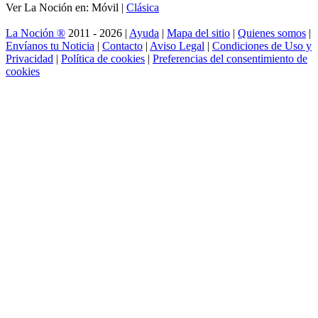
Ver La Noción en: Móvil |
Clásica
La Noción ®
2011 - 2026 |
Ayuda
|
Mapa del sitio
|
Quienes somos
|
Envíanos tu Noticia
|
Contacto
|
Aviso Legal
|
Condiciones de Uso y
Privacidad
|
Política de cookies
|
Preferencias del consentimiento de
cookies