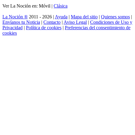
Ver La Noción en: Móvil |
Clásica
La Noción ®
2011 - 2026 |
Ayuda
|
Mapa del sitio
|
Quienes somos
|
Envíanos tu Noticia
|
Contacto
|
Aviso Legal
|
Condiciones de Uso y
Privacidad
|
Política de cookies
|
Preferencias del consentimiento de
cookies