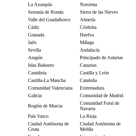
La Axarquía
Nororma
Serranía de Ronda
Sierra de las Nieves
Valle del Guadalhorce
Almería
Cádiz
Córdoba
Granada
Huelva
Jaén
Málaga
Sevilla
Andalucía
Aragón
Principado de Asturias
Islas Baleares
Canarias
Cantabria
Castilla y León
Castilla-La Mancha
Cataluña
Comunidad Valenciana
Extremadura
Galicia
Comunidad de Madrid
Comunidad Foral de
Región de Murcia
Navarra
País Vasco
La Rioja
Ciudad Autónoma de
Ciudad Autónoma de
Ceuta
Melilla