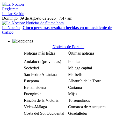
Regístrate
Iniciar Sesión
Domingo, 09 de Agosto de 2026 - 7:47 am
La Noción
|
Cinco personas resultan heridas en un accidente de
tráfico...
Noticias de Portada
Noticias más leídas
Últimas noticias
Andalucía (provincias)
Política
Sociedad
Málaga capital
San Pedro Alcántara
Marbella
Estepona
Alhaurín de la Torre
Benalmádena
Cártama
Fuengirola
Mijas
Rincón de la Victoria
Torremolinos
Vélez-Málaga
Comarca de Antequera
Costa del Sol Occidental
Guadalteba