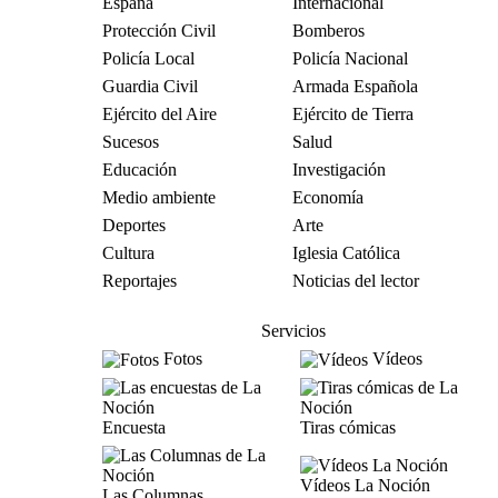
España
Internacional
Protección Civil
Bomberos
Policía Local
Policía Nacional
Guardia Civil
Armada Española
Ejército del Aire
Ejército de Tierra
Sucesos
Salud
Educación
Investigación
Medio ambiente
Economía
Deportes
Arte
Cultura
Iglesia Católica
Reportajes
Noticias del lector
Servicios
Fotos
Vídeos
Encuesta
Tiras cómicas
Vídeos La Noción
Las Columnas