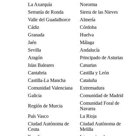
La Axarquía
Nororma
Serranía de Ronda
Sierra de las Nieves
Valle del Guadalhorce
Almería
Cádiz
Córdoba
Granada
Huelva
Jaén
Málaga
Sevilla
Andalucía
Aragón
Principado de Asturias
Islas Baleares
Canarias
Cantabria
Castilla y León
Castilla-La Mancha
Cataluña
Comunidad Valenciana
Extremadura
Galicia
Comunidad de Madrid
Comunidad Foral de
Región de Murcia
Navarra
País Vasco
La Rioja
Ciudad Autónoma de
Ciudad Autónoma de
Ceuta
Melilla