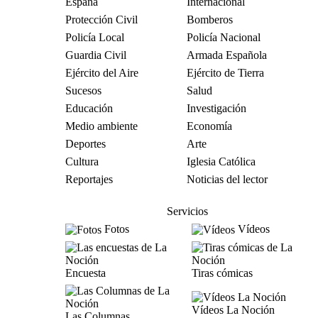
España
Internacional
Protección Civil
Bomberos
Policía Local
Policía Nacional
Guardia Civil
Armada Española
Ejército del Aire
Ejército de Tierra
Sucesos
Salud
Educación
Investigación
Medio ambiente
Economía
Deportes
Arte
Cultura
Iglesia Católica
Reportajes
Noticias del lector
Servicios
Fotos
Vídeos
Encuesta
Tiras cómicas
Vídeos La Noción
Las Columnas