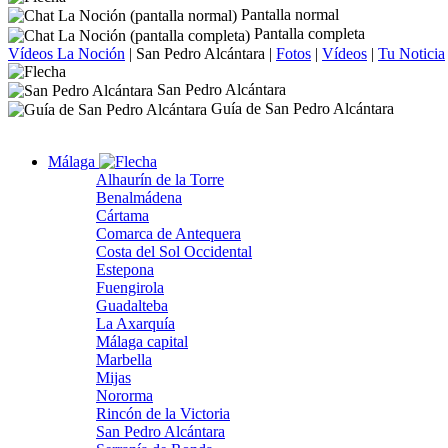
Pantalla normal
Pantalla completa
Vídeos La Noción
|
San Pedro Alcántara
|
Fotos
|
Vídeos
|
Tu Noticia
San Pedro Alcántara
Guía de San Pedro Alcántara
Málaga
Alhaurín de la Torre
Benalmádena
Cártama
Comarca de Antequera
Costa del Sol Occidental
Estepona
Fuengirola
Guadalteba
La Axarquía
Málaga capital
Marbella
Mijas
Nororma
Rincón de la Victoria
San Pedro Alcántara