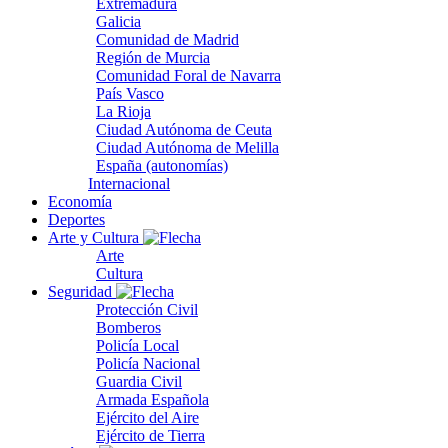
Extremadura
Galicia
Comunidad de Madrid
Región de Murcia
Comunidad Foral de Navarra
País Vasco
La Rioja
Ciudad Autónoma de Ceuta
Ciudad Autónoma de Melilla
España (autonomías)
Internacional
Economía
Deportes
Arte y Cultura
Arte
Cultura
Seguridad
Protección Civil
Bomberos
Policía Local
Policía Nacional
Guardia Civil
Armada Española
Ejército del Aire
Ejército de Tierra