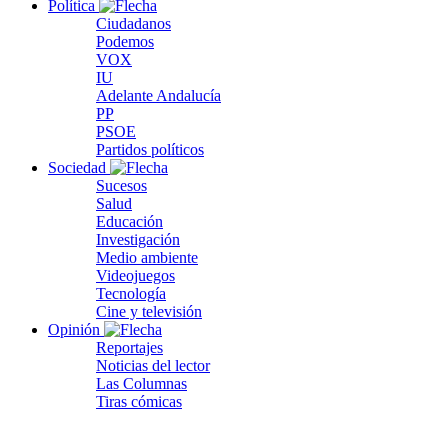
Política
Ciudadanos
Podemos
VOX
IU
Adelante Andalucía
PP
PSOE
Partidos políticos
Sociedad
Sucesos
Salud
Educación
Investigación
Medio ambiente
Videojuegos
Tecnología
Cine y televisión
Opinión
Reportajes
Noticias del lector
Las Columnas
Tiras cómicas