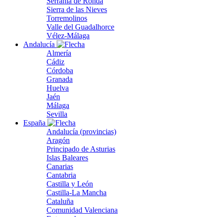
Serranía de Ronda
Sierra de las Nieves
Torremolinos
Valle del Guadalhorce
Vélez-Málaga
Andalucía
Almería
Cádiz
Córdoba
Granada
Huelva
Jaén
Málaga
Sevilla
España
Andalucía (provincias)
Aragón
Principado de Asturias
Islas Baleares
Canarias
Cantabria
Castilla y León
Castilla-La Mancha
Cataluña
Comunidad Valenciana