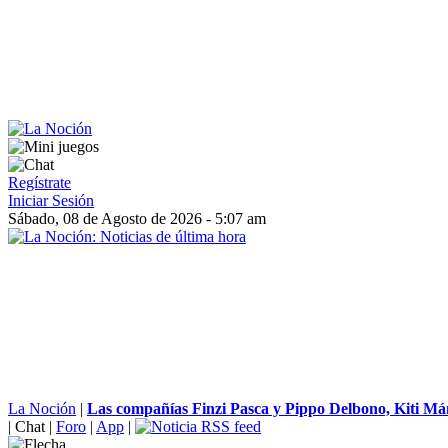
Regístrate
Iniciar Sesión
Sábado, 08 de Agosto de 2026 - 5:07 am
La Noción
|
Las compañías Finzi Pasca y Pippo Delbono, Kiti Mán
|
Chat
|
Foro
|
App
|