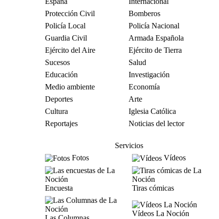
España
Internacional
Protección Civil
Bomberos
Policía Local
Policía Nacional
Guardia Civil
Armada Española
Ejército del Aire
Ejército de Tierra
Sucesos
Salud
Educación
Investigación
Medio ambiente
Economía
Deportes
Arte
Cultura
Iglesia Católica
Reportajes
Noticias del lector
Servicios
Fotos
Vídeos
Encuesta
Tiras cómicas
Vídeos La Noción
Las Columnas