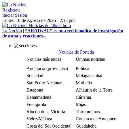
Regístrate
Iniciar Sesión
Lunes, 10 de Agosto de 2026 - 2:18 pm
La Noción
|
“ARADyAL” es una red temática de investigación
de asma y reacciones...
Noticias de Portada
Noticias más leídas
Últimas noticias
Andalucía (provincias)
Política
Sociedad
Málaga capital
San Pedro Alcántara
Marbella
Estepona
Alhaurín de la Torre
Benalmádena
Cártama
Fuengirola
Mijas
Rincón de la Victoria
Torremolinos
Vélez-Málaga
Comarca de Antequera
Costa del Sol Occidental
Guadalteba