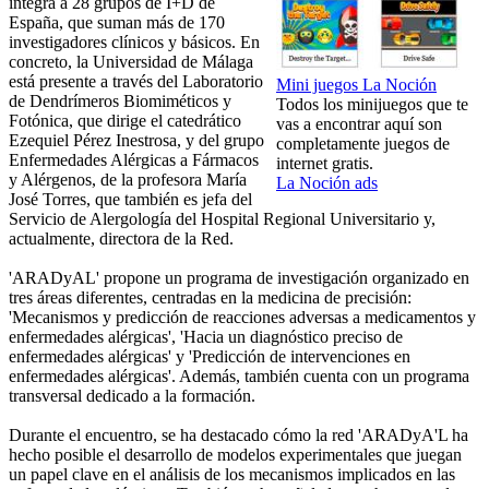
integra a 28 grupos de I+D de
España, que suman más de 170
investigadores clínicos y básicos. En
concreto, la Universidad de Málaga
está presente a través del Laboratorio
Mini juegos La Noción
de Dendrímeros Biomiméticos y
Todos los minijuegos que te
Fotónica, que dirige el catedrático
vas a encontrar aquí son
Ezequiel Pérez Inestrosa, y del grupo
completamente juegos de
Enfermedades Alérgicas a Fármacos
internet gratis.
y Alérgenos, de la profesora María
La Noción ads
José Torres, que también es jefa del
Servicio de Alergología del Hospital Regional Universitario y,
actualmente, directora de la Red.
'ARADyAL' propone un programa de investigación organizado en
tres áreas diferentes, centradas en la medicina de precisión:
'Mecanismos y predicción de reacciones adversas a medicamentos y
enfermedades alérgicas', 'Hacia un diagnóstico preciso de
enfermedades alérgicas' y 'Predicción de intervenciones en
enfermedades alérgicas'. Además, también cuenta con un programa
transversal dedicado a la formación.
Durante el encuentro, se ha destacado cómo la red 'ARADyA'L ha
hecho posible el desarrollo de modelos experimentales que juegan
un papel clave en el análisis de los mecanismos implicados en las