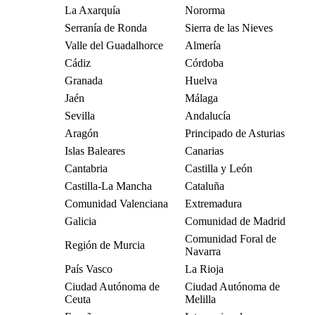
La Axarquía
Nororma
Serranía de Ronda
Sierra de las Nieves
Valle del Guadalhorce
Almería
Cádiz
Córdoba
Granada
Huelva
Jaén
Málaga
Sevilla
Andalucía
Aragón
Principado de Asturias
Islas Baleares
Canarias
Cantabria
Castilla y León
Castilla-La Mancha
Cataluña
Comunidad Valenciana
Extremadura
Galicia
Comunidad de Madrid
Comunidad Foral de
Región de Murcia
Navarra
País Vasco
La Rioja
Ciudad Autónoma de
Ciudad Autónoma de
Ceuta
Melilla