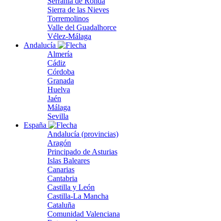
Serranía de Ronda
Sierra de las Nieves
Torremolinos
Valle del Guadalhorce
Vélez-Málaga
Andalucía
Almería
Cádiz
Córdoba
Granada
Huelva
Jaén
Málaga
Sevilla
España
Andalucía (provincias)
Aragón
Principado de Asturias
Islas Baleares
Canarias
Cantabria
Castilla y León
Castilla-La Mancha
Cataluña
Comunidad Valenciana