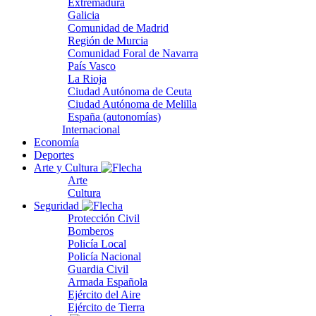
Extremadura
Galicia
Comunidad de Madrid
Región de Murcia
Comunidad Foral de Navarra
País Vasco
La Rioja
Ciudad Autónoma de Ceuta
Ciudad Autónoma de Melilla
España (autonomías)
Internacional
Economía
Deportes
Arte y Cultura
Arte
Cultura
Seguridad
Protección Civil
Bomberos
Policía Local
Policía Nacional
Guardia Civil
Armada Española
Ejército del Aire
Ejército de Tierra