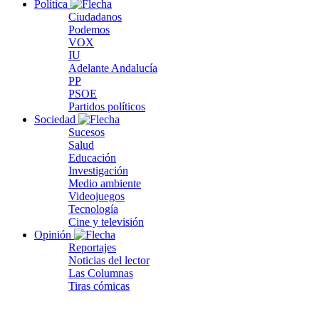
Política
Ciudadanos
Podemos
VOX
IU
Adelante Andalucía
PP
PSOE
Partidos políticos
Sociedad
Sucesos
Salud
Educación
Investigación
Medio ambiente
Videojuegos
Tecnología
Cine y televisión
Opinión
Reportajes
Noticias del lector
Las Columnas
Tiras cómicas