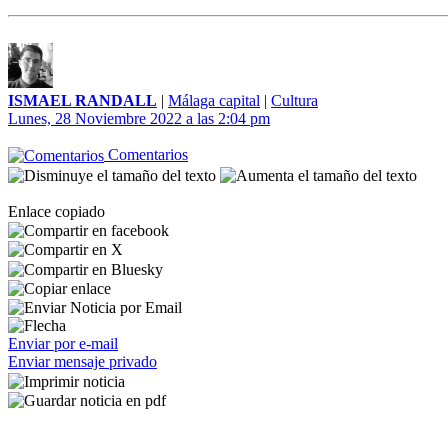
ISMAEL RANDALL
|
Málaga capital
|
Cultura
Lunes, 28 Noviembre 2022 a las 2:04 pm
Comentarios
Enlace copiado
Enviar por e-mail
Enviar mensaje privado