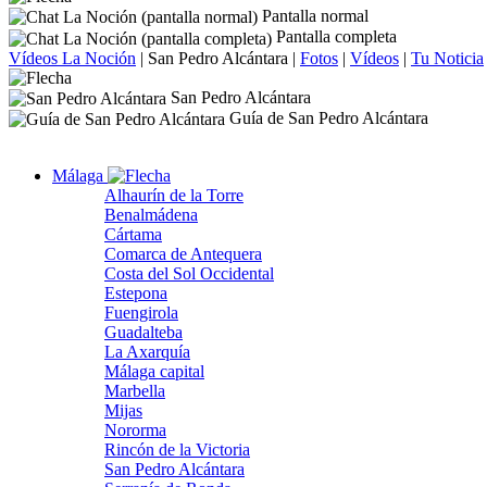
Pantalla normal
Pantalla completa
Vídeos La Noción
|
San Pedro Alcántara
|
Fotos
|
Vídeos
|
Tu Noticia
San Pedro Alcántara
Guía de San Pedro Alcántara
Málaga
Alhaurín de la Torre
Benalmádena
Cártama
Comarca de Antequera
Costa del Sol Occidental
Estepona
Fuengirola
Guadalteba
La Axarquía
Málaga capital
Marbella
Mijas
Nororma
Rincón de la Victoria
San Pedro Alcántara