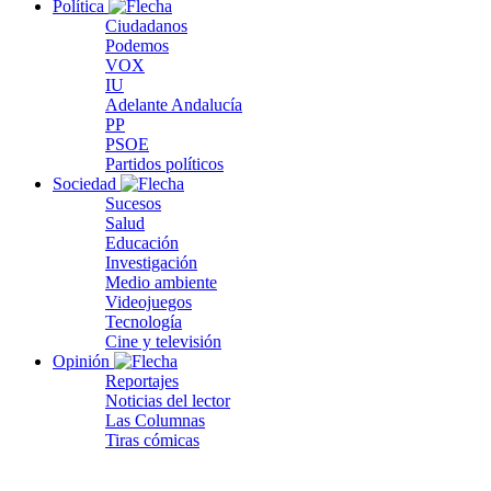
Política
Ciudadanos
Podemos
VOX
IU
Adelante Andalucía
PP
PSOE
Partidos políticos
Sociedad
Sucesos
Salud
Educación
Investigación
Medio ambiente
Videojuegos
Tecnología
Cine y televisión
Opinión
Reportajes
Noticias del lector
Las Columnas
Tiras cómicas