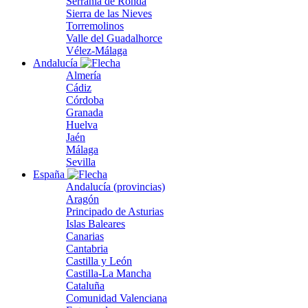
Serranía de Ronda
Sierra de las Nieves
Torremolinos
Valle del Guadalhorce
Vélez-Málaga
Andalucía
Almería
Cádiz
Córdoba
Granada
Huelva
Jaén
Málaga
Sevilla
España
Andalucía (provincias)
Aragón
Principado de Asturias
Islas Baleares
Canarias
Cantabria
Castilla y León
Castilla-La Mancha
Cataluña
Comunidad Valenciana