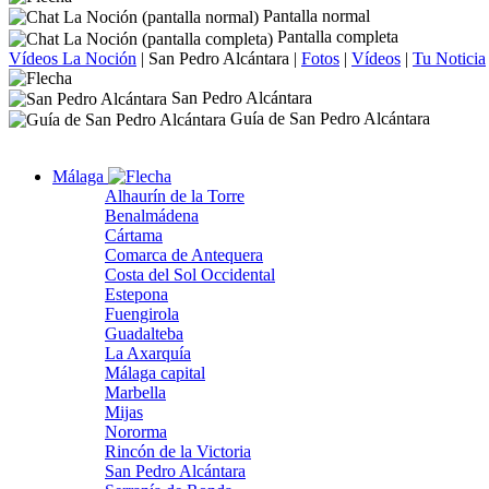
Pantalla normal
Pantalla completa
Vídeos La Noción
|
San Pedro Alcántara
|
Fotos
|
Vídeos
|
Tu Noticia
San Pedro Alcántara
Guía de San Pedro Alcántara
Málaga
Alhaurín de la Torre
Benalmádena
Cártama
Comarca de Antequera
Costa del Sol Occidental
Estepona
Fuengirola
Guadalteba
La Axarquía
Málaga capital
Marbella
Mijas
Nororma
Rincón de la Victoria
San Pedro Alcántara