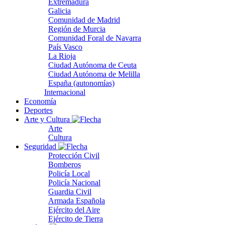
Extremadura
Galicia
Comunidad de Madrid
Región de Murcia
Comunidad Foral de Navarra
País Vasco
La Rioja
Ciudad Autónoma de Ceuta
Ciudad Autónoma de Melilla
España (autonomías)
Internacional
Economía
Deportes
Arte y Cultura
Arte
Cultura
Seguridad
Protección Civil
Bomberos
Policía Local
Policía Nacional
Guardia Civil
Armada Española
Ejército del Aire
Ejército de Tierra