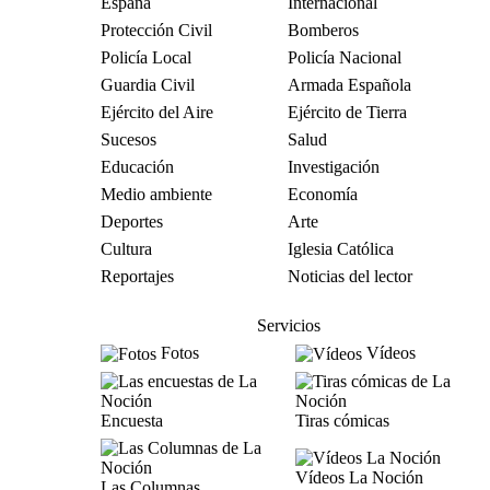
España
Internacional
Protección Civil
Bomberos
Policía Local
Policía Nacional
Guardia Civil
Armada Española
Ejército del Aire
Ejército de Tierra
Sucesos
Salud
Educación
Investigación
Medio ambiente
Economía
Deportes
Arte
Cultura
Iglesia Católica
Reportajes
Noticias del lector
Servicios
Fotos
Vídeos
Encuesta
Tiras cómicas
Vídeos La Noción
Las Columnas