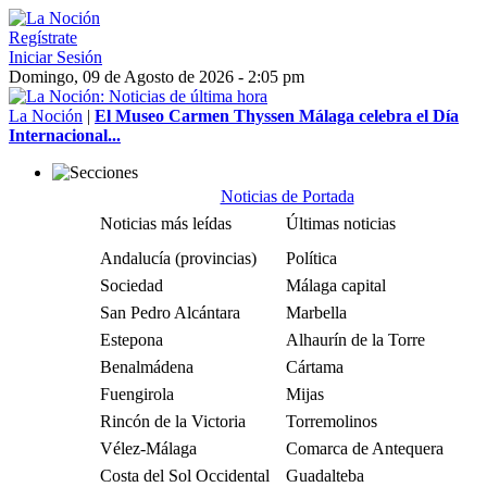
Regístrate
Iniciar Sesión
Domingo, 09 de Agosto de 2026 - 2:05 pm
La Noción
|
El Museo Carmen Thyssen Málaga celebra el Día
Internacional...
Noticias de Portada
Noticias más leídas
Últimas noticias
Andalucía (provincias)
Política
Sociedad
Málaga capital
San Pedro Alcántara
Marbella
Estepona
Alhaurín de la Torre
Benalmádena
Cártama
Fuengirola
Mijas
Rincón de la Victoria
Torremolinos
Vélez-Málaga
Comarca de Antequera
Costa del Sol Occidental
Guadalteba