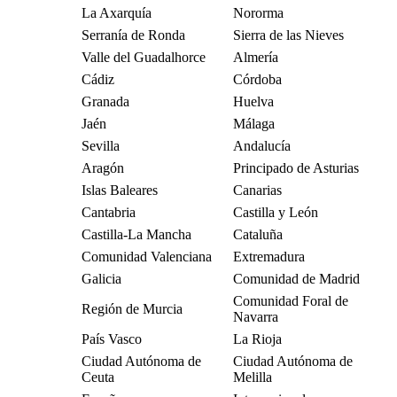
La Axarquía
Nororma
Serranía de Ronda
Sierra de las Nieves
Valle del Guadalhorce
Almería
Cádiz
Córdoba
Granada
Huelva
Jaén
Málaga
Sevilla
Andalucía
Aragón
Principado de Asturias
Islas Baleares
Canarias
Cantabria
Castilla y León
Castilla-La Mancha
Cataluña
Comunidad Valenciana
Extremadura
Galicia
Comunidad de Madrid
Comunidad Foral de
Región de Murcia
Navarra
País Vasco
La Rioja
Ciudad Autónoma de
Ciudad Autónoma de
Ceuta
Melilla