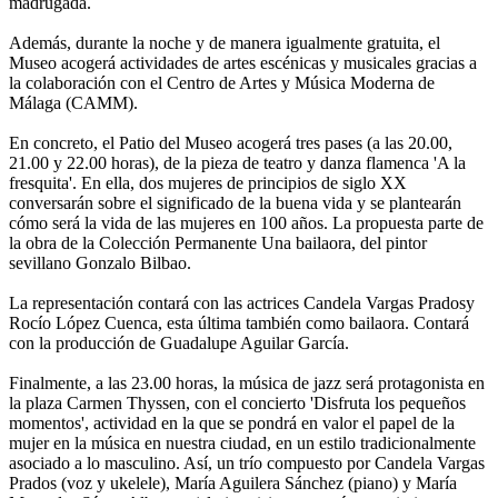
madrugada.
Además, durante la noche y de manera igualmente gratuita, el
Museo acogerá actividades de artes escénicas y musicales gracias a
la colaboración con el Centro de Artes y Música Moderna de
Málaga (CAMM).
En concreto, el Patio del Museo acogerá tres pases (a las 20.00,
21.00 y 22.00 horas), de la pieza de teatro y danza flamenca 'A la
fresquita'. En ella, dos mujeres de principios de siglo XX
conversarán sobre el significado de la buena vida y se plantearán
cómo será la vida de las mujeres en 100 años. La propuesta parte de
la obra de la Colección Permanente Una bailaora, del pintor
sevillano Gonzalo Bilbao.
La representación contará con las actrices Candela Vargas Pradosy
Rocío López Cuenca, esta última también como bailaora. Contará
con la producción de Guadalupe Aguilar García.
Finalmente, a las 23.00 horas, la música de jazz será protagonista en
la plaza Carmen Thyssen, con el concierto 'Disfruta los pequeños
momentos', actividad en la que se pondrá en valor el papel de la
mujer en la música en nuestra ciudad, en un estilo tradicionalmente
asociado a lo masculino. Así, un trío compuesto por Candela Vargas
Prados (voz y ukelele), María Aguilera Sánchez (piano) y María