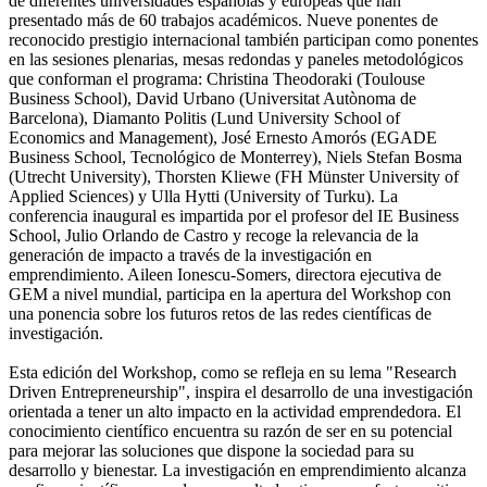
de diferentes universidades españolas y europeas que han
presentado más de 60 trabajos académicos. Nueve ponentes de
reconocido prestigio internacional también participan como ponentes
en las sesiones plenarias, mesas redondas y paneles metodológicos
que conforman el programa: Christina Theodoraki (Toulouse
Business School), David Urbano (Universitat Autònoma de
Barcelona), Diamanto Politis (Lund University School of
Economics and Management), José Ernesto Amorós (EGADE
Business School, Tecnológico de Monterrey), Niels Stefan Bosma
(Utrecht University), Thorsten Kliewe (FH Münster University of
Applied Sciences) y Ulla Hytti (University of Turku). La
conferencia inaugural es impartida por el profesor del IE Business
School, Julio Orlando de Castro y recoge la relevancia de la
generación de impacto a través de la investigación en
emprendimiento. Aileen Ionescu-Somers, directora ejecutiva de
GEM a nivel mundial, participa en la apertura del Workshop con
una ponencia sobre los futuros retos de las redes científicas de
investigación.
Esta edición del Workshop, como se refleja en su lema "Research
Driven Entrepreneurship", inspira el desarrollo de una investigación
orientada a tener un alto impacto en la actividad emprendedora. El
conocimiento científico encuentra su razón de ser en su potencial
para mejorar las soluciones que dispone la sociedad para su
desarrollo y bienestar. La investigación en emprendimiento alcanza