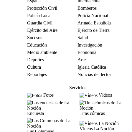
España
Internacional
Protección Civil
Bomberos
Policía Local
Policía Nacional
Guardia Civil
Armada Española
Ejército del Aire
Ejército de Tierra
Sucesos
Salud
Educación
Investigación
Medio ambiente
Economía
Deportes
Arte
Cultura
Iglesia Católica
Reportajes
Noticias del lector
Servicios
Fotos
Vídeos
Encuesta
Tiras cómicas
Vídeos La Noción
Las Columnas