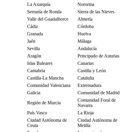
La Axarquía
Nororma
Serranía de Ronda
Sierra de las Nieves
Valle del Guadalhorce
Almería
Cádiz
Córdoba
Granada
Huelva
Jaén
Málaga
Sevilla
Andalucía
Aragón
Principado de Asturias
Islas Baleares
Canarias
Cantabria
Castilla y León
Castilla-La Mancha
Cataluña
Comunidad Valenciana
Extremadura
Galicia
Comunidad de Madrid
Comunidad Foral de
Región de Murcia
Navarra
País Vasco
La Rioja
Ciudad Autónoma de
Ciudad Autónoma de
Ceuta
Melilla