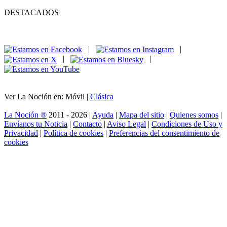
DESTACADOS
|
|
|
|
Ver La Noción en: Móvil |
Clásica
La Noción ®
2011 - 2026 |
Ayuda
|
Mapa del sitio
|
Quienes somos
|
Envíanos tu Noticia
|
Contacto
|
Aviso Legal
|
Condiciones de Uso y
Privacidad
|
Política de cookies
|
Preferencias del consentimiento de
cookies