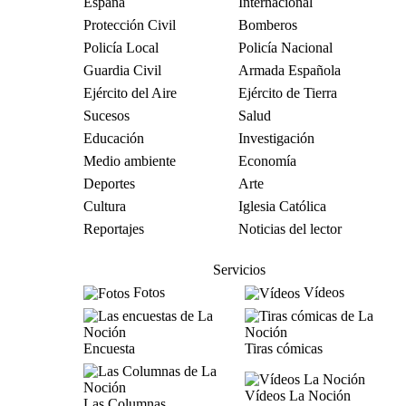
España
Internacional
Protección Civil
Bomberos
Policía Local
Policía Nacional
Guardia Civil
Armada Española
Ejército del Aire
Ejército de Tierra
Sucesos
Salud
Educación
Investigación
Medio ambiente
Economía
Deportes
Arte
Cultura
Iglesia Católica
Reportajes
Noticias del lector
Servicios
Fotos
Vídeos
Encuesta
Tiras cómicas
Vídeos La Noción
Las Columnas