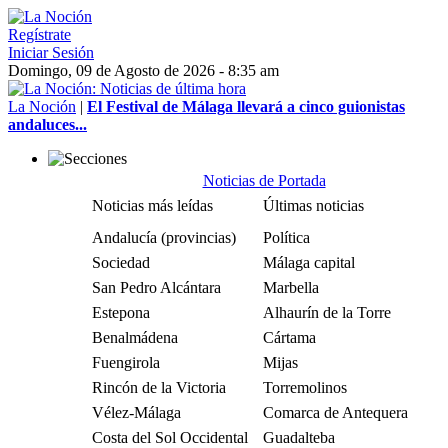
Regístrate
Iniciar Sesión
Domingo, 09 de Agosto de 2026 - 8:35 am
La Noción
|
El Festival de Málaga llevará a cinco guionistas
andaluces...
Noticias de Portada
Noticias más leídas
Últimas noticias
Andalucía (provincias)
Política
Sociedad
Málaga capital
San Pedro Alcántara
Marbella
Estepona
Alhaurín de la Torre
Benalmádena
Cártama
Fuengirola
Mijas
Rincón de la Victoria
Torremolinos
Vélez-Málaga
Comarca de Antequera
Costa del Sol Occidental
Guadalteba