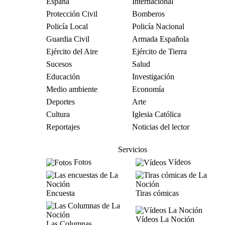
España
Internacional
Protección Civil
Bomberos
Policía Local
Policía Nacional
Guardia Civil
Armada Española
Ejército del Aire
Ejército de Tierra
Sucesos
Salud
Educación
Investigación
Medio ambiente
Economía
Deportes
Arte
Cultura
Iglesia Católica
Reportajes
Noticias del lector
Servicios
Fotos
Vídeos
Encuesta
Tiras cómicas
Vídeos La Noción
Las Columnas