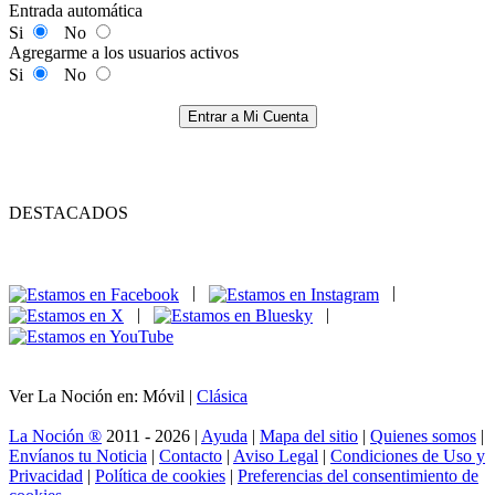
Entrada automática
Si
No
Agregarme a los usuarios activos
Si
No
Entrar a Mi Cuenta
DESTACADOS
|
|
|
|
Ver La Noción en: Móvil |
Clásica
La Noción ®
2011 - 2026 |
Ayuda
|
Mapa del sitio
|
Quienes somos
|
Envíanos tu Noticia
|
Contacto
|
Aviso Legal
|
Condiciones de Uso y
Privacidad
|
Política de cookies
|
Preferencias del consentimiento de