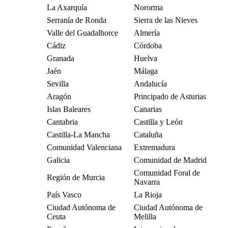
La Axarquía
Nororma
Serranía de Ronda
Sierra de las Nieves
Valle del Guadalhorce
Almería
Cádiz
Córdoba
Granada
Huelva
Jaén
Málaga
Sevilla
Andalucía
Aragón
Principado de Asturias
Islas Baleares
Canarias
Cantabria
Castilla y León
Castilla-La Mancha
Cataluña
Comunidad Valenciana
Extremadura
Galicia
Comunidad de Madrid
Comunidad Foral de
Región de Murcia
Navarra
País Vasco
La Rioja
Ciudad Autónoma de
Ciudad Autónoma de
Ceuta
Melilla