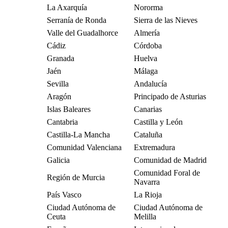
La Axarquía
Nororma
Serranía de Ronda
Sierra de las Nieves
Valle del Guadalhorce
Almería
Cádiz
Córdoba
Granada
Huelva
Jaén
Málaga
Sevilla
Andalucía
Aragón
Principado de Asturias
Islas Baleares
Canarias
Cantabria
Castilla y León
Castilla-La Mancha
Cataluña
Comunidad Valenciana
Extremadura
Galicia
Comunidad de Madrid
Comunidad Foral de
Región de Murcia
Navarra
País Vasco
La Rioja
Ciudad Autónoma de
Ciudad Autónoma de
Ceuta
Melilla