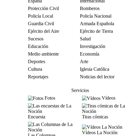
España
Internacional
Protección Civil
Bomberos
Policía Local
Policía Nacional
Guardia Civil
Armada Española
Ejército del Aire
Ejército de Tierra
Sucesos
Salud
Educación
Investigación
Medio ambiente
Economía
Deportes
Arte
Cultura
Iglesia Católica
Reportajes
Noticias del lector
Servicios
Fotos
Vídeos
Encuesta
Tiras cómicas
Vídeos La Noción
Las Columnas