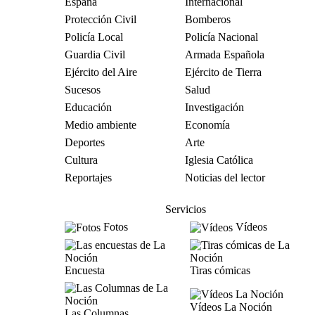
España
Internacional
Protección Civil
Bomberos
Policía Local
Policía Nacional
Guardia Civil
Armada Española
Ejército del Aire
Ejército de Tierra
Sucesos
Salud
Educación
Investigación
Medio ambiente
Economía
Deportes
Arte
Cultura
Iglesia Católica
Reportajes
Noticias del lector
Servicios
Fotos
Vídeos
Encuesta
Tiras cómicas
Vídeos La Noción
Las Columnas