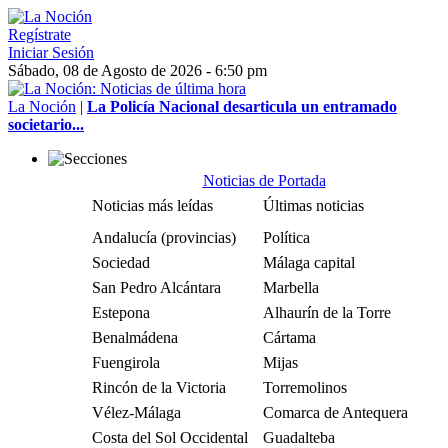
Regístrate
Iniciar Sesión
Sábado, 08 de Agosto de 2026 - 6:50 pm
La Noción
|
La Policía Nacional desarticula un entramado
societario...
Noticias de Portada
Noticias más leídas
Últimas noticias
Andalucía (provincias)
Política
Sociedad
Málaga capital
San Pedro Alcántara
Marbella
Estepona
Alhaurín de la Torre
Benalmádena
Cártama
Fuengirola
Mijas
Rincón de la Victoria
Torremolinos
Vélez-Málaga
Comarca de Antequera
Costa del Sol Occidental
Guadalteba