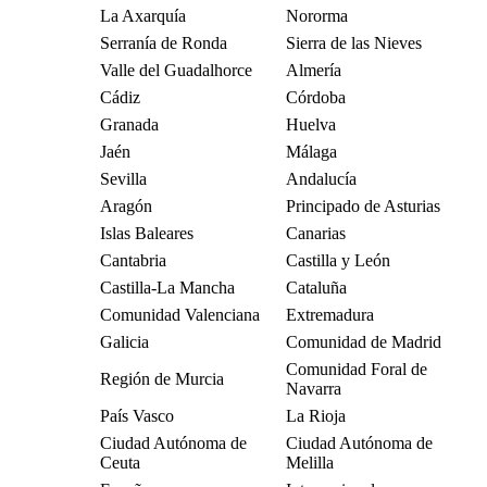
La Axarquía
Nororma
Serranía de Ronda
Sierra de las Nieves
Valle del Guadalhorce
Almería
Cádiz
Córdoba
Granada
Huelva
Jaén
Málaga
Sevilla
Andalucía
Aragón
Principado de Asturias
Islas Baleares
Canarias
Cantabria
Castilla y León
Castilla-La Mancha
Cataluña
Comunidad Valenciana
Extremadura
Galicia
Comunidad de Madrid
Comunidad Foral de
Región de Murcia
Navarra
País Vasco
La Rioja
Ciudad Autónoma de
Ciudad Autónoma de
Ceuta
Melilla