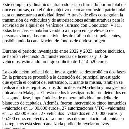
Este complejo y dinámico entramado estaba formado por un total de
once empresas, con el único objetivo de crear confusión patrimonial
para enmascarar su actividad ilegal. A través de ellas conseguían la
transmisión de vehículos y de autorizaciones administrativas para la
actividad de alquiler de Vehículos Turismo con Conductor -VTC-.
Estas licencias se habrían vendido a un porcentaje elevado de
personas vinculadas con actividades de tráfico de estupefacientes,
posibilitando la canalización de fondos de dudoso origen.
Durante el periodo investigado entre 2022 y 2023, ambos incluidos,
se habrían efectuado 26 transferencias de licencias y 10 de
vehículos, estimando un ingreso ilícito de 1.114.520 euros.
La explotación policial de la investigación se desarrolló en dos fases.
En la primera se procedió a la detención del principal investigado
que ejercía el control del entramado. Durante la misma, también se
realización tres registros –dos domicilios en
Marbella
y una gestoría
ubicada en Málaga-. El resto de los investigados fueron detenidos en
la segunda fase, imputándoles de manera individual un delito de
blanqueo de capitales. Además, fueron intervenidos cinco inmuebles
–valorados en 1.400.000 euros-, 27 autorizaciones VTC –valoradas
en 1.350.000 euros-, 27 vehículos –valorados en 710.000 euros- y
95.500 euros en efectivo. La numerosa documentación obtenida en
los registros está siendo analizada pudiendo revelar nuevos
involucrados.