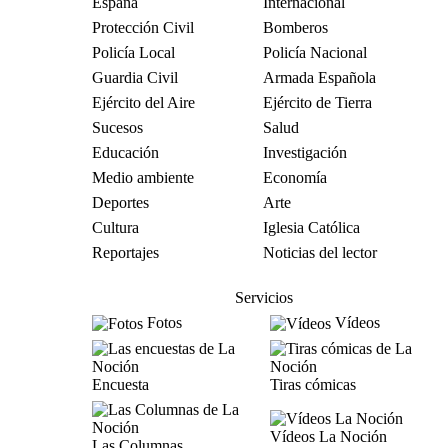
España
Internacional
Protección Civil
Bomberos
Policía Local
Policía Nacional
Guardia Civil
Armada Española
Ejército del Aire
Ejército de Tierra
Sucesos
Salud
Educación
Investigación
Medio ambiente
Economía
Deportes
Arte
Cultura
Iglesia Católica
Reportajes
Noticias del lector
Servicios
Fotos
Vídeos
Encuesta
Tiras cómicas
Vídeos La Noción
Las Columnas