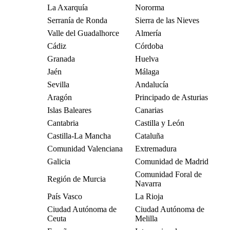
La Axarquía
Nororma
Serranía de Ronda
Sierra de las Nieves
Valle del Guadalhorce
Almería
Cádiz
Córdoba
Granada
Huelva
Jaén
Málaga
Sevilla
Andalucía
Aragón
Principado de Asturias
Islas Baleares
Canarias
Cantabria
Castilla y León
Castilla-La Mancha
Cataluña
Comunidad Valenciana
Extremadura
Galicia
Comunidad de Madrid
Comunidad Foral de
Región de Murcia
Navarra
País Vasco
La Rioja
Ciudad Autónoma de
Ciudad Autónoma de
Ceuta
Melilla