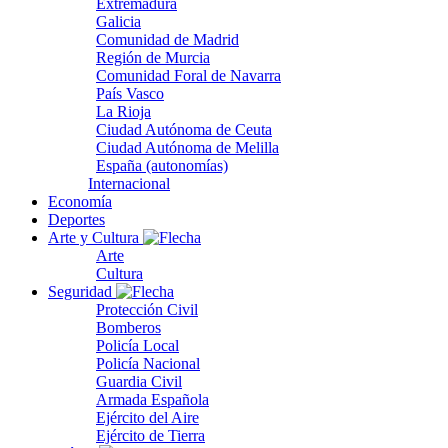
Extremadura
Galicia
Comunidad de Madrid
Región de Murcia
Comunidad Foral de Navarra
País Vasco
La Rioja
Ciudad Autónoma de Ceuta
Ciudad Autónoma de Melilla
España (autonomías)
Internacional
Economía
Deportes
Arte y Cultura
Arte
Cultura
Seguridad
Protección Civil
Bomberos
Policía Local
Policía Nacional
Guardia Civil
Armada Española
Ejército del Aire
Ejército de Tierra