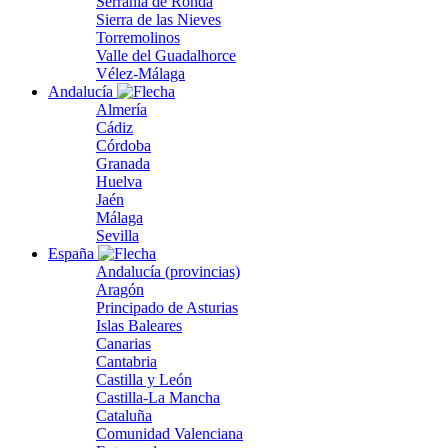
Serranía de Ronda
Sierra de las Nieves
Torremolinos
Valle del Guadalhorce
Vélez-Málaga
Andalucía
Almería
Cádiz
Córdoba
Granada
Huelva
Jaén
Málaga
Sevilla
España
Andalucía (provincias)
Aragón
Principado de Asturias
Islas Baleares
Canarias
Cantabria
Castilla y León
Castilla-La Mancha
Cataluña
Comunidad Valenciana