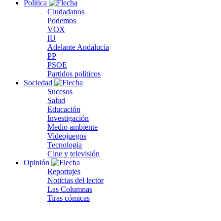
Política
Ciudadanos
Podemos
VOX
IU
Adelante Andalucía
PP
PSOE
Partidos políticos
Sociedad
Sucesos
Salud
Educación
Investigación
Medio ambiente
Videojuegos
Tecnología
Cine y televisión
Opinión
Reportajes
Noticias del lector
Las Columnas
Tiras cómicas