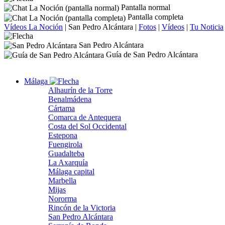
Pantalla normal
Pantalla completa
Vídeos La Noción
|
San Pedro Alcántara
|
Fotos
|
Vídeos
|
Tu Noticia
San Pedro Alcántara
Guía de San Pedro Alcántara
Málaga
Alhaurín de la Torre
Benalmádena
Cártama
Comarca de Antequera
Costa del Sol Occidental
Estepona
Fuengirola
Guadalteba
La Axarquía
Málaga capital
Marbella
Mijas
Nororma
Rincón de la Victoria
San Pedro Alcántara