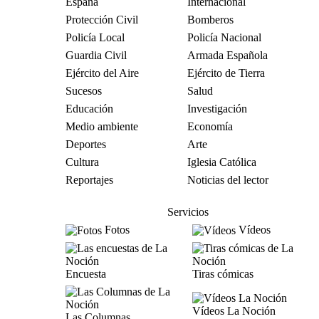
España
Internacional
Protección Civil
Bomberos
Policía Local
Policía Nacional
Guardia Civil
Armada Española
Ejército del Aire
Ejército de Tierra
Sucesos
Salud
Educación
Investigación
Medio ambiente
Economía
Deportes
Arte
Cultura
Iglesia Católica
Reportajes
Noticias del lector
Servicios
Fotos
Vídeos
Encuesta
Tiras cómicas
Vídeos La Noción
Las Columnas