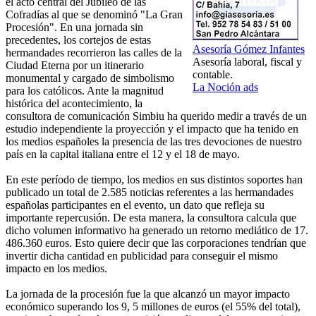
el acto central del Jubileo de las
Cofradías al que se denominó "La Gran
Procesión". En una jornada sin
precedentes, los cortejos de estas
Asesoría Gómez Infantes
hermandades recorrieron las calles de la
Asesoría laboral, fiscal y
Ciudad Eterna por un itinerario
contable.
monumental y cargado de simbolismo
La Noción ads
para los católicos. Ante la magnitud
histórica del acontecimiento, la
consultora de comunicación Simbiu ha querido medir a través de un
estudio independiente la proyección y el impacto que ha tenido en
los medios españoles la presencia de las tres devociones de nuestro
país en la capital italiana entre el 12 y el 18 de mayo.
En este período de tiempo, los medios en sus distintos soportes han
publicado un total de 2.585 noticias referentes a las hermandades
españolas participantes en el evento, un dato que refleja su
importante repercusión. De esta manera, la consultora calcula que
dicho volumen informativo ha generado un retorno mediático de 17.
486.360 euros. Esto quiere decir que las corporaciones tendrían que
invertir dicha cantidad en publicidad para conseguir el mismo
impacto en los medios.
La jornada de la procesión fue la que alcanzó un mayor impacto
económico superando los 9, 5 millones de euros (el 55% del total),