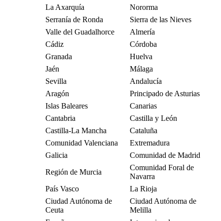
La Axarquía
Nororma
Serranía de Ronda
Sierra de las Nieves
Valle del Guadalhorce
Almería
Cádiz
Córdoba
Granada
Huelva
Jaén
Málaga
Sevilla
Andalucía
Aragón
Principado de Asturias
Islas Baleares
Canarias
Cantabria
Castilla y León
Castilla-La Mancha
Cataluña
Comunidad Valenciana
Extremadura
Galicia
Comunidad de Madrid
Comunidad Foral de
Región de Murcia
Navarra
País Vasco
La Rioja
Ciudad Autónoma de
Ciudad Autónoma de
Ceuta
Melilla