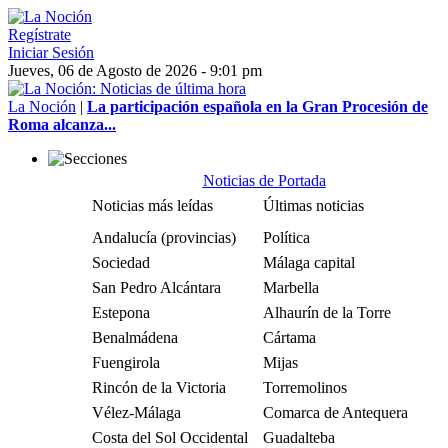
Regístrate
Iniciar Sesión
Jueves, 06 de Agosto de 2026 - 9:01 pm
La Noción
|
La participación española en la Gran Procesión de
Roma alcanza...
Noticias de Portada
Noticias más leídas
Últimas noticias
Andalucía (provincias)
Política
Sociedad
Málaga capital
San Pedro Alcántara
Marbella
Estepona
Alhaurín de la Torre
Benalmádena
Cártama
Fuengirola
Mijas
Rincón de la Victoria
Torremolinos
Vélez-Málaga
Comarca de Antequera
Costa del Sol Occidental
Guadalteba