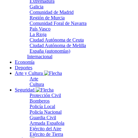
Extremadura
Galicia
Comunidad de Madrid
Región de Murcia
Comunidad Foral de Navarra
País Vasco
La Rioja
Ciudad Autónoma de Ceuta
Ciudad Autónoma de Melilla
España (autonomías)
Internacional
Economía
Deportes
Arte y Cultura
Arte
Cultura
Seguridad
Protección Civil
Bomberos
Policía Local
Policía Nacional
Guardia Civil
Armada Española
Ejército del Aire
Ejército de Tierra