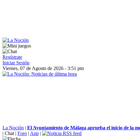
Regístrate
Iniciar Sesión
Viernes, 07 de Agosto de 2026 - 3:51 pm
La Noción
|
El Ayuntamiento de Málaga aprueba el inicio de la mo
|
Chat
|
Foro
|
App
|