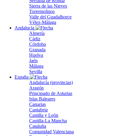
Serranía de Ronda
Sierra de las Nieves
Torremolinos
Valle del Guadalhorce
Vélez-Málaga
Andalucía
Almería
Cádiz
Córdoba
Granada
Huelva
Jaén
Málaga
Sevilla
España
Andalucía (provincias)
Aragón
Principado de Asturias
Islas Baleares
Canarias
Cantabria
Castilla y León
Castilla-La Mancha
Cataluña
Comunidad Valenciana