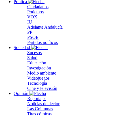
Política
Ciudadanos
Podemos
VOX
IU
Adelante Andalucía
PP
PSOE
Partidos políticos
Sociedad
Sucesos
Salud
Educación
Investigación
Medio ambiente
Videojuegos
Tecnología
Cine y televisión
Opinión
Reportajes
Noticias del lector
Las Columnas
Tiras cómicas