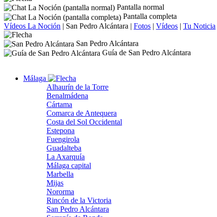
Pantalla normal
Pantalla completa
Vídeos La Noción
|
San Pedro Alcántara
|
Fotos
|
Vídeos
|
Tu Noticia
San Pedro Alcántara
Guía de San Pedro Alcántara
Málaga
Alhaurín de la Torre
Benalmádena
Cártama
Comarca de Antequera
Costa del Sol Occidental
Estepona
Fuengirola
Guadalteba
La Axarquía
Málaga capital
Marbella
Mijas
Nororma
Rincón de la Victoria
San Pedro Alcántara