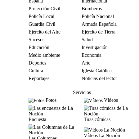
España
Internacional
Protección Civil
Bomberos
Policía Local
Policía Nacional
Guardia Civil
Armada Española
Ejército del Aire
Ejército de Tierra
Sucesos
Salud
Educación
Investigación
Medio ambiente
Economía
Deportes
Arte
Cultura
Iglesia Católica
Reportajes
Noticias del lector
Servicios
Fotos
Vídeos
Encuesta
Tiras cómicas
Vídeos La Noción
Las Columnas