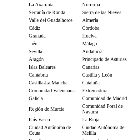
La Axarquía
Nororma
Serranía de Ronda
Sierra de las Nieves
Valle del Guadalhorce
Almería
Cádiz
Córdoba
Granada
Huelva
Jaén
Málaga
Sevilla
Andalucía
Aragón
Principado de Asturias
Islas Baleares
Canarias
Cantabria
Castilla y León
Castilla-La Mancha
Cataluña
Comunidad Valenciana
Extremadura
Galicia
Comunidad de Madrid
Comunidad Foral de
Región de Murcia
Navarra
País Vasco
La Rioja
Ciudad Autónoma de
Ciudad Autónoma de
Ceuta
Melilla