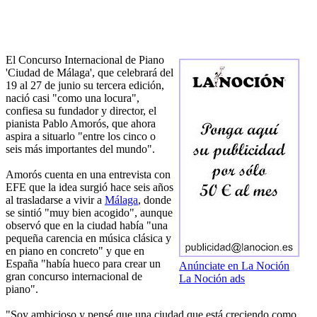
El Concurso Internacional de Piano
'Ciudad de Málaga', que celebrará del
19 al 27 de junio su tercera edición,
nació casi "como una locura",
confiesa su fundador y director, el
pianista Pablo Amorós, que ahora
aspira a situarlo "entre los cinco o
seis más importantes del mundo".
Amorós cuenta en una entrevista con
EFE que la idea surgió hace seis años
al trasladarse a vivir a
Málaga
, donde
se sintió "muy bien acogido", aunque
observó que en la ciudad había "una
pequeña carencia en música clásica y
en piano en concreto" y que en
España "había hueco para crear un
Anúnciate en La Noción
gran concurso internacional de
La Noción ads
piano".
"Soy ambicioso y pensé que una ciudad que está creciendo como