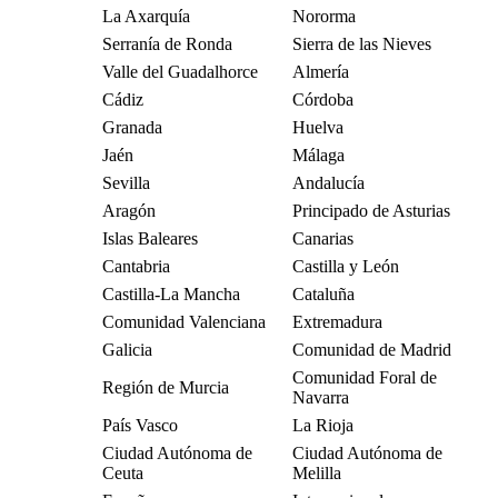
La Axarquía
Nororma
Serranía de Ronda
Sierra de las Nieves
Valle del Guadalhorce
Almería
Cádiz
Córdoba
Granada
Huelva
Jaén
Málaga
Sevilla
Andalucía
Aragón
Principado de Asturias
Islas Baleares
Canarias
Cantabria
Castilla y León
Castilla-La Mancha
Cataluña
Comunidad Valenciana
Extremadura
Galicia
Comunidad de Madrid
Comunidad Foral de
Región de Murcia
Navarra
País Vasco
La Rioja
Ciudad Autónoma de
Ciudad Autónoma de
Ceuta
Melilla