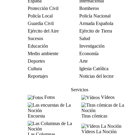
España
Internacional
Protección Civil
Bomberos
Policía Local
Policía Nacional
Guardia Civil
Armada Española
Ejército del Aire
Ejército de Tierra
Sucesos
Salud
Educación
Investigación
Medio ambiente
Economía
Deportes
Arte
Cultura
Iglesia Católica
Reportajes
Noticias del lector
Servicios
Fotos
Vídeos
Encuesta
Tiras cómicas
Vídeos La Noción
Las Columnas